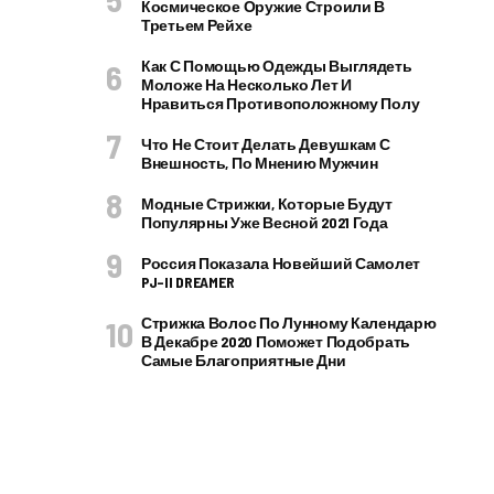
Космическое Оружие Строили В
Третьем Рейхе
Как С Помощью Одежды Выглядеть
Моложе На Несколько Лет И
Нравиться Противоположному Полу
Что Не Стоит Делать Девушкам С
Внешность, По Мнению Мужчин
Модные Стрижки, Которые Будут
Популярны Уже Весной 2021 Года
Россия Показала Новейший Самолет
PJ–II DREAMER
Стрижка Волос По Лунному Календарю
В Декабре 2020 Поможет Подобрать
Самые Благоприятные Дни