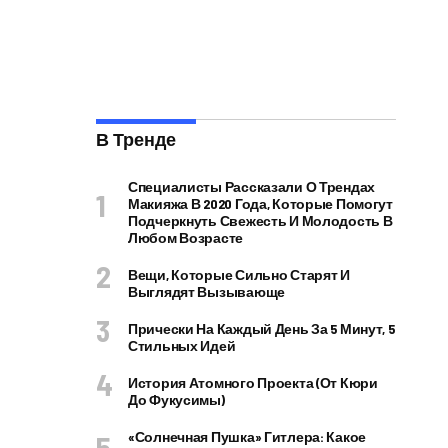
В Тренде
Специалисты Рассказали О Трендах
Макияжа В 2020 Года, Которые Помогут
Подчеркнуть Свежесть И Молодость В
Любом Возрасте
Вещи, Которые Сильно Старят И
Выглядят Вызывающе
Прически На Каждый День За 5 Минут, 5
Стильных Идей
История Атомного Проекта (от Кюри
До Фукусимы)
«Солнечная Пушка» Гитлера: Какое