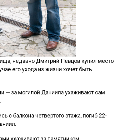
бища, недавно Дмитрий Певцов купил место
учае его ухода из жизни хочет быть
и — за могилой Даниила ухаживают сам
.
сь с балкона четвертого этажа, погиб 22-
аниил.
сами ухаживают за памятником.