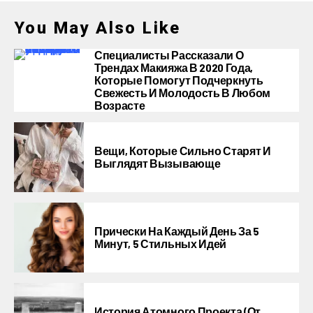
You May Also Like
Специалисты Рассказали О
Трендах Макияжа В 2020 Года,
Которые Помогут Подчеркнуть
Свежесть И Молодость В Любом
Возрасте
Вещи, Которые Сильно Старят И
Выглядят Вызывающе
Прически На Каждый День За 5
Минут, 5 Стильных Идей
История Атомного Проекта (от