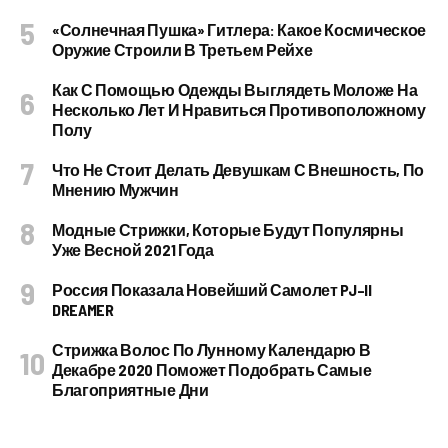
«Солнечная Пушка» Гитлера: Какое Космическое
Оружие Строили В Третьем Рейхе
Как С Помощью Одежды Выглядеть Моложе На
Несколько Лет И Нравиться Противоположному
Полу
Что Не Стоит Делать Девушкам С Внешность, По
Мнению Мужчин
Модные Стрижки, Которые Будут Популярны
Уже Весной 2021 Года
Россия Показала Новейший Самолет PJ–II
DREAMER
Стрижка Волос По Лунному Календарю В
Декабре 2020 Поможет Подобрать Самые
Благоприятные Дни