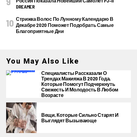
Россия Показала Новейший Самолет PJ–II
DREAMER
Стрижка Волос По Лунному Календарю В
Декабре 2020 Поможет Подобрать Самые
Благоприятные Дни
You May Also Like
Специалисты Рассказали О
Трендах Макияжа В 2020 Года,
Которые Помогут Подчеркнуть
Свежесть И Молодость В Любом
Возрасте
Вещи, Которые Сильно Старят И
Выглядят Вызывающе