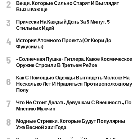
Вещи, Которые Сильно Старят И Выглядят
Вызывающе
Прически На Каждый День За 5 Минут, 5
Стильных Идей
История Атомного Проекта (от Кюри До
Фукусимы)
«Солнечная Пушка» Гитлера: Какое Космическое
Оружие Строили В Третьем Рейхе
Как С Помощью Одежды Выглядеть Моложе На
Несколько Лет И Нравиться Противоположному
Полу
Что Не Стоит Делать Девушкам С Внешность, По
Мнению Мужчин
Модные Стрижки, Которые Будут Популярны
Уже Весной 2021 Года