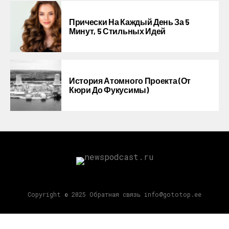
Прически На Каждый День За 5
Минут, 5 Стильных Идей
История Атомного Проекта (от
Кюри До Фукусимы)
Copyright © 2025 Обратная связь info@gototop.ee