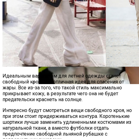
Самая Известная Охота На Ведьм В
Истории: Как Проходил Салемский
Процесс
Идеальным вариантом для летней одежды станет
свободный крой. Это отличная идея для спасения от
жары. Все из-за того, что такой стиль максимально
Лунный Календарь Окрашивания
прикрывает кожу, в результате чего она не будет
Волос На Октябрь 2025 Года
предательски краснеть на солнце.
Интересно будут смотреться вещи свободного кроя, но
при этом стоит придерживаться контура. Коротенькие
шортики лучше заменить удлиненными костюмами из
натуральной ткани, а вместо футболки отдать
предпочтение свободной льняной рубашке с