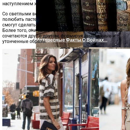
наступлением жары от таких вещей лучше отказаться.
Со светлыми вещами все наоборот. Поэтому стоит
полюбить пастельные тона хотя бы на летнее время. Они
смогут сделать любой образ элегантным и комфортным.
Более того, они имеют общий подтон, поэтому отлично
сочетаются друг с другом, формируя изысканные и
Интересные Факты О Войнах…
утонченные образы.
Женская Зимняя Обувь: 5 Стильных
Моделей, За Которыми
Выстраиваются В Очереди