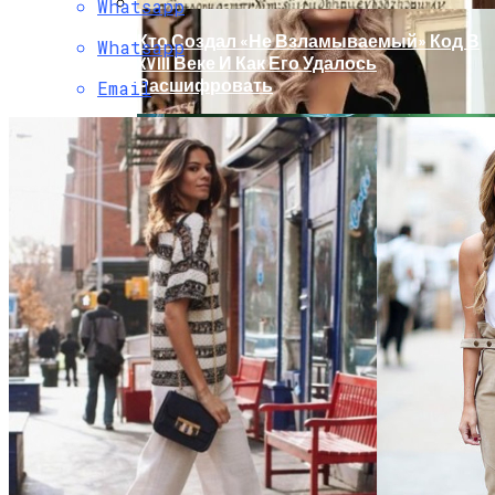
Whatsapp
Кто Создал «не Взламываемый» Код В
Whatsapp
XVIII Веке И Как Его Удалось
Расшифровать
Email
Раскрась Свой Год: Какой Цвет
Принесет Тебе Успех В 2026 Году По
Знаку Зодиака