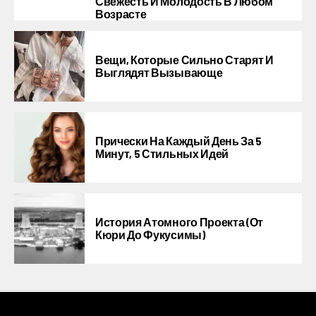
Свежесть И Молодость В Любом
Возрасте
Вещи, Которые Сильно Старят И
Выглядят Вызывающе
Прически На Каждый День За 5
Минут, 5 Стильных Идей
История Атомного Проекта (от
Кюри До Фукусимы)