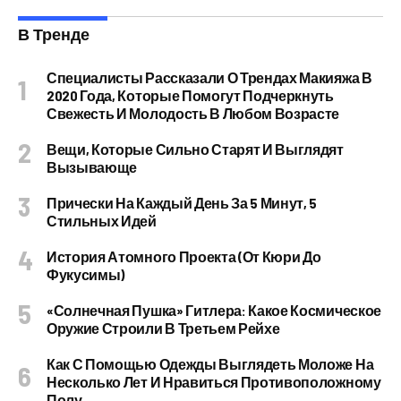
В Тренде
Специалисты Рассказали О Трендах Макияжа В
2020 Года, Которые Помогут Подчеркнуть
Свежесть И Молодость В Любом Возрасте
Вещи, Которые Сильно Старят И Выглядят
Вызывающе
Прически На Каждый День За 5 Минут, 5
Стильных Идей
История Атомного Проекта (от Кюри До
Фукусимы)
«Солнечная Пушка» Гитлера: Какое Космическое
Оружие Строили В Третьем Рейхе
Как С Помощью Одежды Выглядеть Моложе На
Несколько Лет И Нравиться Противоположному
Полу