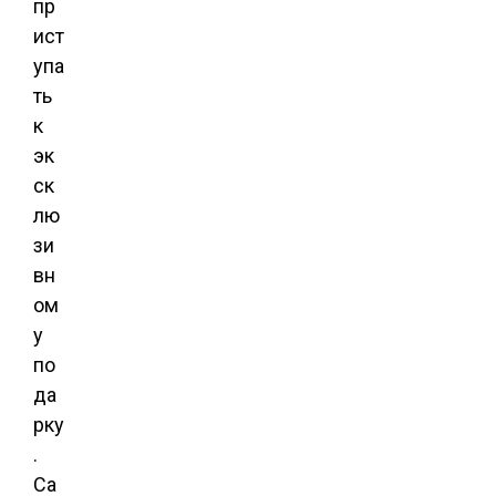
пр
ист
упа
ть
к
эк
ск
лю
зи
вн
ом
у
по
да
рку
.
Са