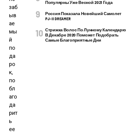
Популярны Уже Весной 2021 Года
заб
Россия Показала Новейший Самолет
ыв
PJ–II DREAMER
ае
Стрижка Волос По Лунному Календарю
мы
В Декабре 2020 Поможет Подобрать
й
Самые Благоприятные Дни
по
да
ро
к,
по
бл
аго
да
рит
ь
ее