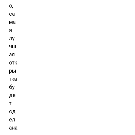
о,
са
ма
я
лу
чш
ая
отк
ры
тка
бу
де
т
сд
ел
ана