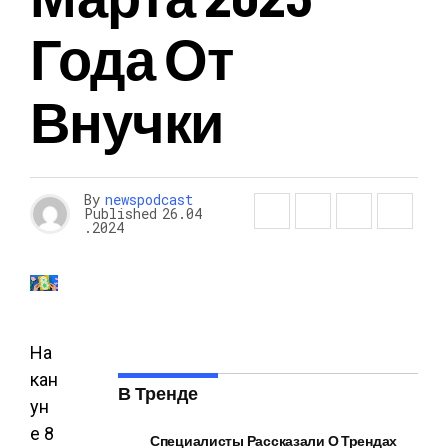
Года От
Внучки
By
newspodcast
Published
26.04
.2024
На
кан
В Тренде
ун
е 8
Специалисты Рассказали О Трендах