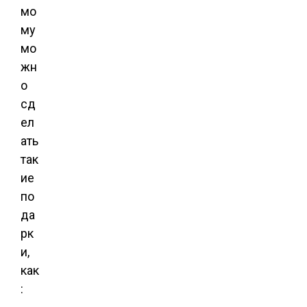
мо
му
мо
жн
о
сд
ел
ать
так
ие
по
да
рк
и,
как
: