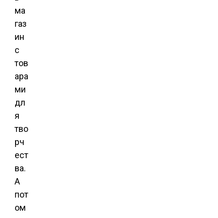
ма
газ
ин
с
тов
ара
ми
дл
я
тво
рч
ест
ва.
А
пот
ом