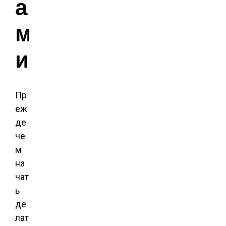
а
м
и
Пр
еж
де
че
м
на
чат
ь
де
лат