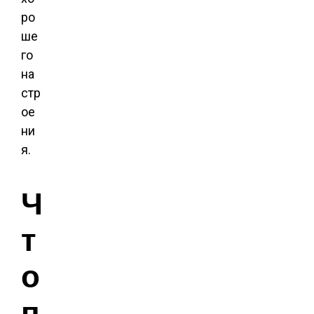
ро
ше
го
на
стр
ое
ни
я.
Ч
т
о
п