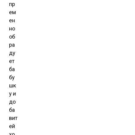
пр
ем
ен
но
об
ра
ду
ет
ба
бу
шк
у и
до
ба
вит
ей
хо