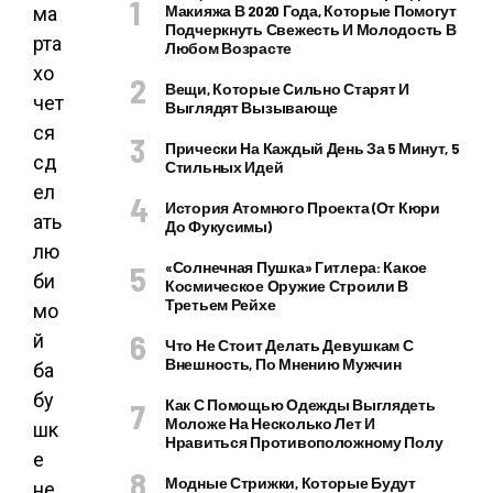
Макияжа В 2020 Года, Которые Помогут
ма
Подчеркнуть Свежесть И Молодость В
рта
Любом Возрасте
хо
Вещи, Которые Сильно Старят И
чет
Выглядят Вызывающе
ся
Прически На Каждый День За 5 Минут, 5
сд
Стильных Идей
ел
История Атомного Проекта (от Кюри
ать
До Фукусимы)
лю
«Солнечная Пушка» Гитлера: Какое
би
Космическое Оружие Строили В
Третьем Рейхе
мо
й
Что Не Стоит Делать Девушкам С
Внешность, По Мнению Мужчин
ба
бу
Как С Помощью Одежды Выглядеть
Моложе На Несколько Лет И
шк
Нравиться Противоположному Полу
е
Модные Стрижки, Которые Будут
не