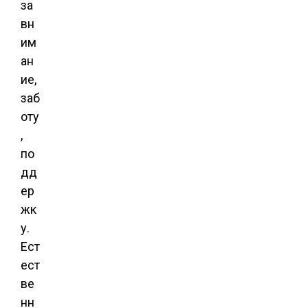
за
вн
им
ан
ие,
заб
оту
,
по
дд
ер
жк
у.
Ест
ест
ве
нн