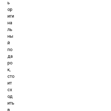
ь
ор
иги
на
ль
ны
й
по
да
ро
к,
сто
ит
сх
од
ить
в