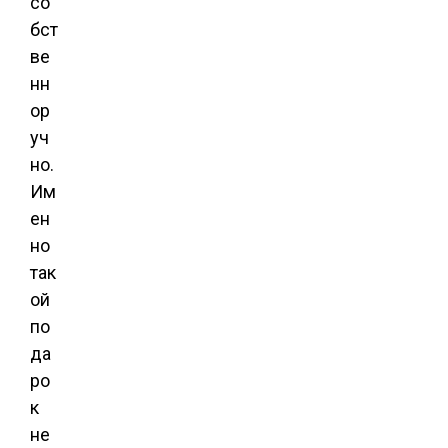
со
бст
ве
нн
ор
уч
но.
Им
ен
но
так
ой
по
да
ро
к
не