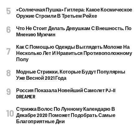
«Солнечная Пушка» Гитлера: Какое Космическое
Оружие Строили В Третьем Рейхе
Что Не Стоит Делать Девушкам С Внешность, По
Мнению Мужчин
Как С Помощью Одежды Выглядеть Моложе На
Несколько Лет И Нравиться Противоположному
Полу
Модные Стрижки, Которые Будут Популярны
Уже Весной 2021 Года
Россия Показала Новейший Самолет PJ–II
DREAMER
Стрижка Волос По Лунному Календарю В
Декабре 2020 Поможет Подобрать Самые
Благоприятные Дни