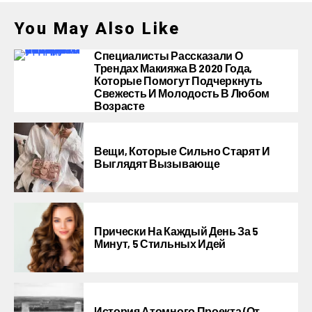
You May Also Like
Специалисты Рассказали О
Трендах Макияжа В 2020 Года,
Которые Помогут Подчеркнуть
Свежесть И Молодость В Любом
Возрасте
Вещи, Которые Сильно Старят И
Выглядят Вызывающе
Прически На Каждый День За 5
Минут, 5 Стильных Идей
История Атомного Проекта (от