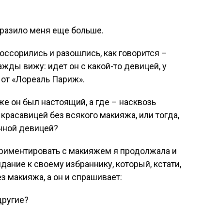
оразило меня еще больше.
оссорились и разошлись, как говорится –
жды вижу: идет он с какой-то девицей, у
 от «Лореаль Париж».
 же он был настоящий, а где – насквозь
расавицей без всякого макияжа, или тогда,
енной девицей?
ериментировать с макияжем я продолжала и
ание к своему избраннику, который, кстати,
з макияжа, а он и спрашивает:
другие?