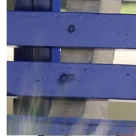
Женская Зимняя Обувь: 5 Стильных Мо
Самая Известная Охота На Ведьм В Ист