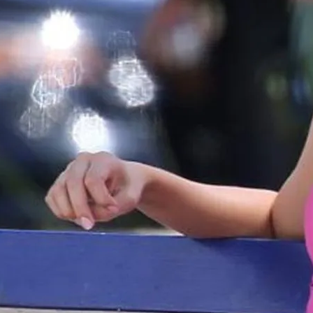
де И Угрозах Искусственного Интеллекта
ргии Или Сигнал Уставшей Души