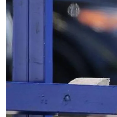
Сергей Марков — О Тайном Цифровом Су
Ваша Любовь К Оранжевому: Глоток Эне
Интересные Факты О Войнах…