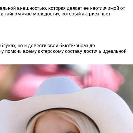
тельной внешностью, которая делает ее неотличимой от
в тайном «чае молодости», который актриса пьет
блуках, но и довести свой бьюти-образ до
у помочь всему актерскому составу достичь идеальной