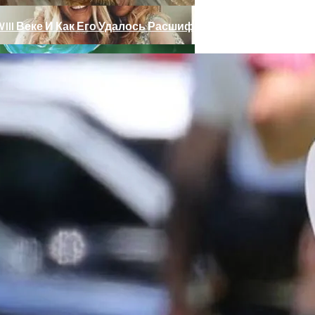
III Веке И Как Его Удалось Расшифровать
 Тебе Успех В 2026 Году По Знаку Зодиака
ет Разгадана