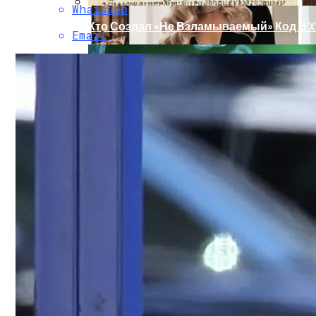
Whatsapp
Кто Создал «не Взламываемый» Код В XV
Email
Раскрась Свой Год: Какой Цвет Принесет
Тайна Происхождения Жизни Скоро Буд