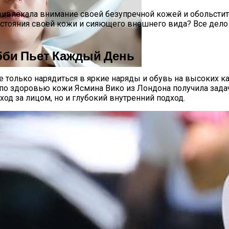
 привлекала внимание своей безупречной кожей и обольсти
остояния своей кожи и сияющего внешнего вида? Все дело 
бби Пьет Каждый День
е только нарядиться в яркие наряды и обувь на высоких ка
а Октябрь 2025 Года
по здоровью кожи Ясмина Вико из Лондона получила задач
ход за лицом, но и глубокий внутренний подход.