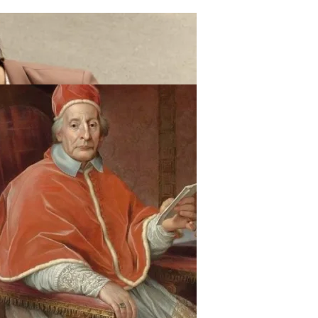
ают Вас Стильной, Но И Притянут Деньги И Удачу