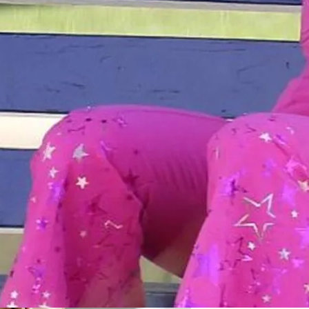
делей, За Которыми Выстраиваются В Очереди
ории: Как Проходил Салемский Процесс