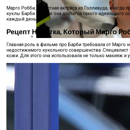
Марго Робби, известная актриса из Голливуда, всегда
куклы Барби. Как же она достигла такого идеального с
каждый день.
Рецепт Напитка, Который Марго Ро
Главная роль в фильме про Барби требовала от Марго н
Лунный Календарь Окрашивания Волос Н
недостижимого кукольного совершенства. Специалист 
кожи. Для этого она использовала не только макияж и у