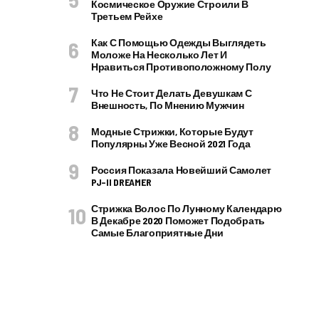
Космическое Оружие Строили В
Третьем Рейхе
Как С Помощью Одежды Выглядеть
Моложе На Несколько Лет И
Нравиться Противоположному Полу
Что Не Стоит Делать Девушкам С
Внешность, По Мнению Мужчин
Модные Стрижки, Которые Будут
Популярны Уже Весной 2021 Года
Россия Показала Новейший Самолет
PJ–II DREAMER
Стрижка Волос По Лунному Календарю
В Декабре 2020 Поможет Подобрать
Самые Благоприятные Дни