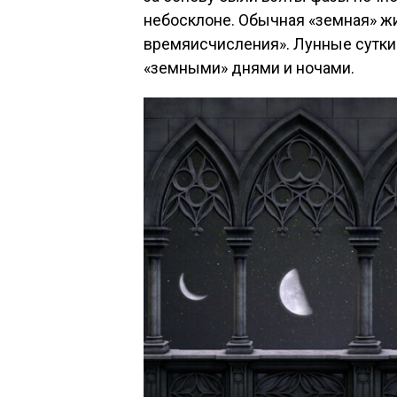
небосклоне. Обычная «земная» жи
времяисчисления». Лунные сутки
«земными» днями и ночами.