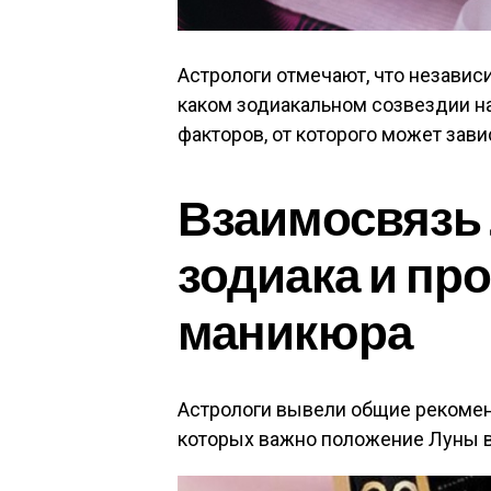
Астрологи отмечают, что независи
каком зодиакальном созвездии на
факторов, от которого может зав
Взаимосвязь 
зодиака и пр
маникюра
Астрологи вывели общие рекоменд
которых важно положение Луны в