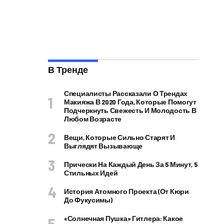
В Тренде
Специалисты Рассказали О Трендах
Макияжа В 2020 Года, Которые Помогут
Подчеркнуть Свежесть И Молодость В
Любом Возрасте
Вещи, Которые Сильно Старят И
Выглядят Вызывающе
Прически На Каждый День За 5 Минут, 5
Стильных Идей
История Атомного Проекта (от Кюри
До Фукусимы)
«Солнечная Пушка» Гитлера: Какое