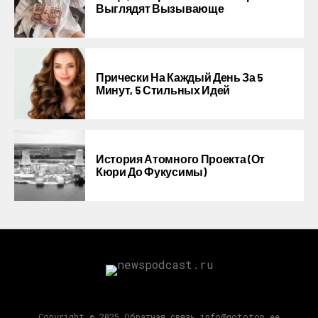
Выглядят Вызывающе
Прически На Каждый День За 5
Минут, 5 Стильных Идей
История Атомного Проекта (от
Кюри До Фукусимы)
Copyright © 2025 Обратная связь info@gototop.ee