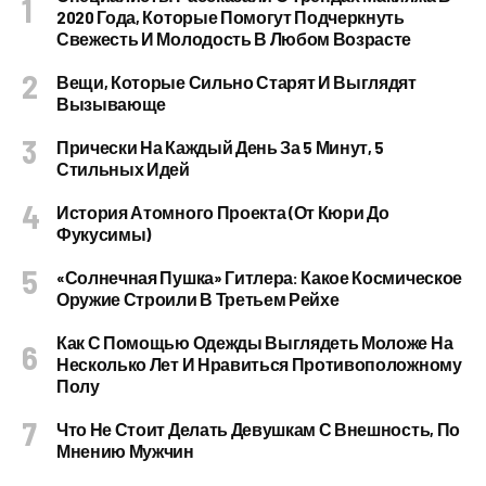
2020 Года, Которые Помогут Подчеркнуть
Свежесть И Молодость В Любом Возрасте
Вещи, Которые Сильно Старят И Выглядят
Вызывающе
Прически На Каждый День За 5 Минут, 5
Стильных Идей
История Атомного Проекта (от Кюри До
Фукусимы)
«Солнечная Пушка» Гитлера: Какое Космическое
Оружие Строили В Третьем Рейхе
Как С Помощью Одежды Выглядеть Моложе На
Несколько Лет И Нравиться Противоположному
Полу
Что Не Стоит Делать Девушкам С Внешность, По
Мнению Мужчин