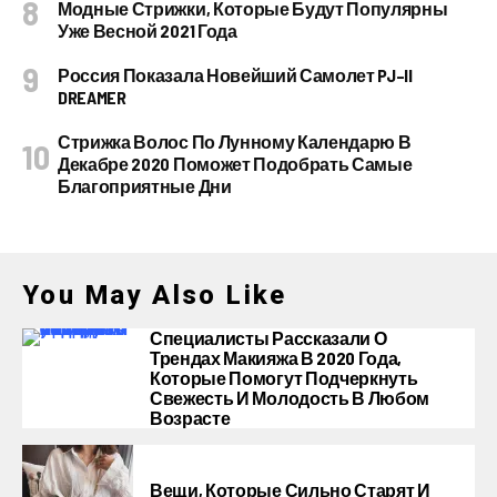
Модные Стрижки, Которые Будут Популярны
Уже Весной 2021 Года
Россия Показала Новейший Самолет PJ–II
DREAMER
Стрижка Волос По Лунному Календарю В
Декабре 2020 Поможет Подобрать Самые
Благоприятные Дни
You May Also Like
Специалисты Рассказали О
Трендах Макияжа В 2020 Года,
Которые Помогут Подчеркнуть
Свежесть И Молодость В Любом
Возрасте
Вещи, Которые Сильно Старят И