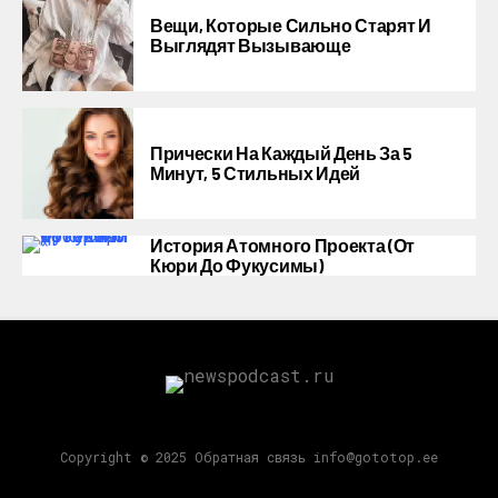
Вещи, Которые Сильно Старят И
Выглядят Вызывающе
Прически На Каждый День За 5
Минут, 5 Стильных Идей
История Атомного Проекта (от
Кюри До Фукусимы)
Copyright © 2025 Обратная связь info@gototop.ee