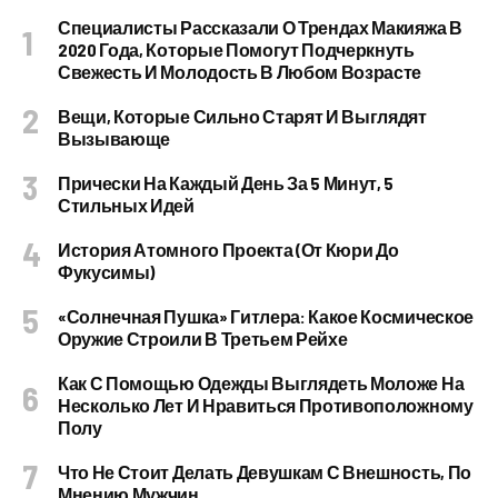
Специалисты Рассказали О Трендах Макияжа В
2020 Года, Которые Помогут Подчеркнуть
Свежесть И Молодость В Любом Возрасте
Вещи, Которые Сильно Старят И Выглядят
Вызывающе
Прически На Каждый День За 5 Минут, 5
Стильных Идей
История Атомного Проекта (от Кюри До
Фукусимы)
«Солнечная Пушка» Гитлера: Какое Космическое
Оружие Строили В Третьем Рейхе
Как С Помощью Одежды Выглядеть Моложе На
Несколько Лет И Нравиться Противоположному
Полу
Что Не Стоит Делать Девушкам С Внешность, По
Мнению Мужчин