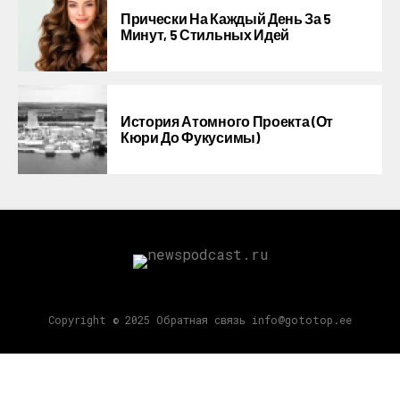
Прически На Каждый День За 5
Минут, 5 Стильных Идей
История Атомного Проекта (от
Кюри До Фукусимы)
Copyright © 2025 Обратная связь info@gototop.ee