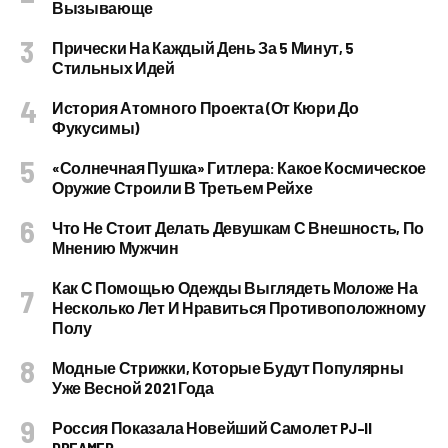
Вызывающе
Прически На Каждый День За 5 Минут, 5
Стильных Идей
История Атомного Проекта (от Кюри До
Фукусимы)
«Солнечная Пушка» Гитлера: Какое Космическое
Оружие Строили В Третьем Рейхе
Что Не Стоит Делать Девушкам С Внешность, По
Мнению Мужчин
Как С Помощью Одежды Выглядеть Моложе На
Несколько Лет И Нравиться Противоположному
Полу
Модные Стрижки, Которые Будут Популярны
Уже Весной 2021 Года
Россия Показала Новейший Самолет PJ–II
DREAMER