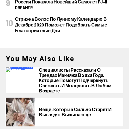
Россия Показала Новейший Самолет PJ–II
DREAMER
Стрижка Волос По Лунному Календарю В
Декабре 2020 Поможет Подобрать Самые
Благоприятные Дни
You May Also Like
Специалисты Рассказали О
Трендах Макияжа В 2020 Года,
Которые Помогут Подчеркнуть
Свежесть И Молодость В Любом
Возрасте
Вещи, Которые Сильно Старят И
Выглядят Вызывающе