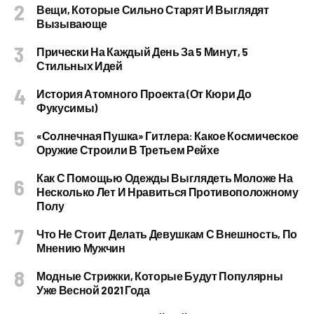
Вещи, Которые Сильно Старят И Выглядят
Вызывающе
Прически На Каждый День За 5 Минут, 5
Стильных Идей
История Атомного Проекта (от Кюри До
Фукусимы)
«Солнечная Пушка» Гитлера: Какое Космическое
Оружие Строили В Третьем Рейхе
Как С Помощью Одежды Выглядеть Моложе На
Несколько Лет И Нравиться Противоположному
Полу
Что Не Стоит Делать Девушкам С Внешность, По
Мнению Мужчин
Модные Стрижки, Которые Будут Популярны
Уже Весной 2021 Года