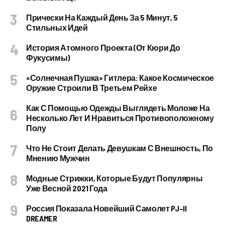
Прически На Каждый День За 5 Минут, 5
Стильных Идей
История Атомного Проекта (от Кюри До
Фукусимы)
«Солнечная Пушка» Гитлера: Какое Космическое
Оружие Строили В Третьем Рейхе
Как С Помощью Одежды Выглядеть Моложе На
Несколько Лет И Нравиться Противоположному
Полу
Что Не Стоит Делать Девушкам С Внешность, По
Мнению Мужчин
Модные Стрижки, Которые Будут Популярны
Уже Весной 2021 Года
Россия Показала Новейший Самолет PJ–II
DREAMER