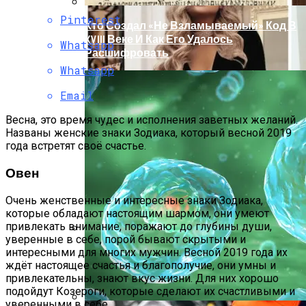
Pinterest
Кто Создал «не Взламываемый» Код В
XVIII Веке И Как Его Удалось
Whatsapp
Расшифровать
Whatsapp
Email
Весна, это время чудес и исполнения заветных желаний.
Названы женские знаки Зодиака, который весной 2019
года встретят своё счастье.
Овен
Очень женственные и интересные знаки Зодиака,
которые обладают настоящим шармом, они умеют
привлекать внимание, поражают до глубины души,
уверенные в себе, порой бывают скрытыми и
Раскрась Свой Год: Какой Цвет
интересными для многих мужчин. Весной 2019 года их
Принесет Тебе Успех В 2026 Году По
ждёт настоящее счастья и благополучие, они умны и
привлекательны, знают вкус жизни. Для них хорошо
Знаку Зодиака
подойдут Козероги, которые сделают их счастливыми и
уверенными в себе.