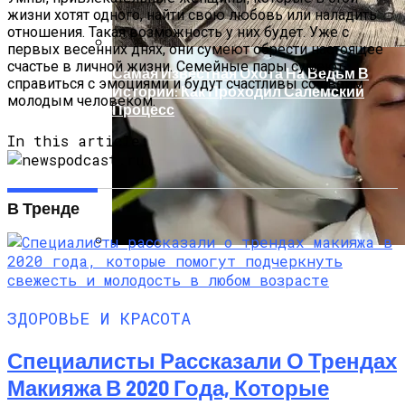
жизни хотят одного, найти свою любовь или наладить
отношения. Такая возможность у них будет. Уже с
первых весенних днях, они сумеют обрести настоящее
счастье в личной жизни. Семейные пары сумеют
Самая Известная Охота На Ведьм В
справиться с эмоциями и будут счастливы со своим
Истории: Как Проходил Салемский
молодым человеком.
Процесс
In this article:
В Тренде
Лунный Календарь Окрашивания
Волос На Октябрь 2025 Года
ЗДОРОВЬЕ И КРАСОТА
Специалисты Рассказали О Трендах
Макияжа В 2020 Года, Которые