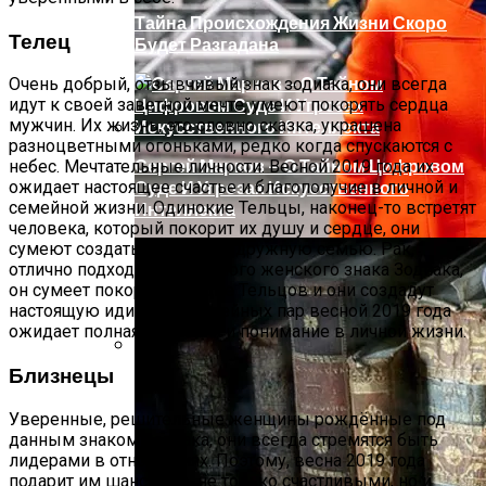
Тайна Происхождения Жизни Скоро
Телец
Будет Разгадана
Очень добрый, отзывчивый знак зодиака, они всегда
идут к своей заветной мечте, умеют покорять сердца
мужчин. Их жизнь, это словно сказка, украшена
разноцветными огоньками, редко когда спускаются с
Сергей Марков — О Тайном Цифровом
небес. Мечтательные личности. Весной 2019 года их
Суде И Угрозах Искусственного
ожидает настоящее счастье и благополучие в личной и
семейной жизни. Одинокие Тельцы, наконец-то встретят
Интеллекта
человека, который покорит их душу и сердце, они
сумеют создать крепкую и дружную семью. Рак,
отлично подходит для данного женского знака Зодиака,
он сумеет покорить сердце Тельцов и они создадут
настоящую идиллию. Семейных пар весной 2019 года
ожидает полная гармония и понимание в личной жизни.
Близнецы
Ваша Любовь К Оранжевому: Глоток
Энергии Или Сигнал Уставшей Души
Уверенные, решительные женщины рождённые под
данным знаком Зодиака, они всегда стремятся быть
лидерами в отношениях. Поэтому, весна 2019 года
подарит им шанс быть не только счастливыми, но и