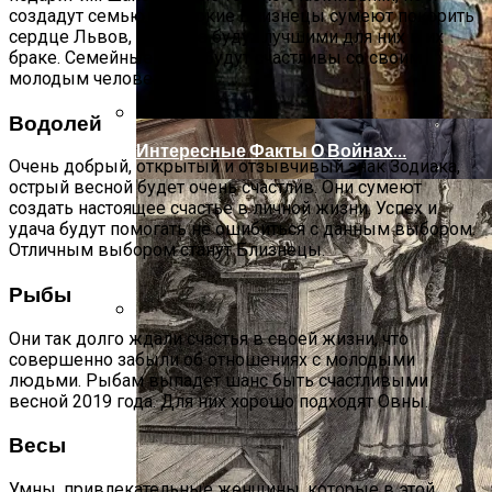
создадут семью. Одинокие Близнецы сумеют покорить
сердце Львов, которые будут лучшими для них в их
браке. Семейные пары будут счастливы со своим
молодым человеком.
Водолей
Интересные Факты О Войнах…
Очень добрый, открытый и отзывчивый знак Зодиака,
острый весной будет очень счастлив. Они сумеют
создать настоящее счастье в личной жизни. Успех и
удача будут помогать не ошибиться с данным выбором.
Отличным выбором станут Близнецы.
Рыбы
Они так долго ждали счастья в своей жизни, что
Женская Зимняя Обувь: 5 Стильных
совершенно забыли об отношениях с молодыми
Моделей, За Которыми
людьми. Рыбам выпадет шанс быть счастливыми
Выстраиваются В Очереди
весной 2019 года. Для них хорошо подходят Овны.
Весы
Умны, привлекательные женщины, которые в этой