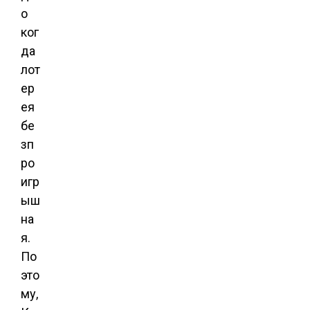
о
ког
да
лот
ер
ея
бе
зп
ро
игр
ыш
на
я.
По
это
му,