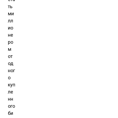
ть
ми
лл
ио
не
ро
м
от
од
ног
о
куп
ле
нн
ого
би