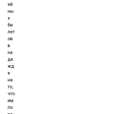
ей
ны
х
би
лет
ов
в
на
де
жд
е
на
то,
что
им
по