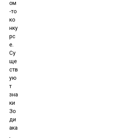
ом
-то
ко
нку
рс
е.
Су
ще
ств
ую
т
зна
ки
Зо
ди
ака
,