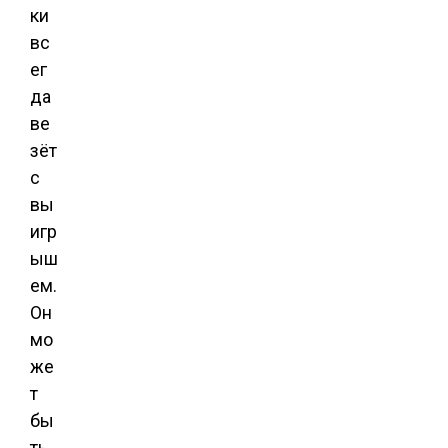
ки
вс
ег
да
ве
зёт
с
вы
игр
ыш
ем.
Он
мо
же
т
бы
ть