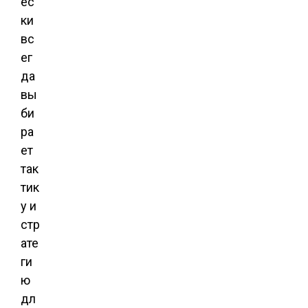
ес
ки
вс
ег
да
вы
би
ра
ет
так
тик
у и
стр
ате
ги
ю
дл