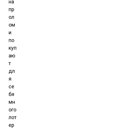
на
пр
ол
ом
и
по
куп
аю
т
дл
я
се
бя
мн
ого
лот
ер