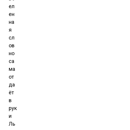
ел
ен
на
я
сл
ов
но
са
ма
от
да
ёт
в
рук
и
Ль