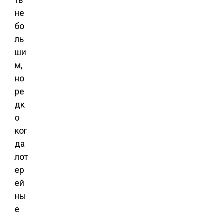
не
бо
ль
ши
м,
но
ре
дк
о
ког
да
лот
ер
ей
ны
е