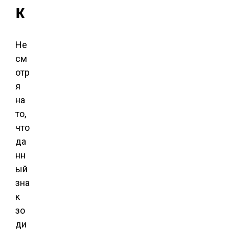
к
Не
см
отр
я
на
то,
что
да
нн
ый
зна
к
зо
ди