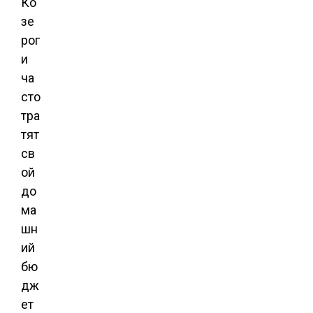
Ко
зе
рог
и
ча
сто
тра
тят
св
ой
до
ма
шн
ий
бю
дж
ет