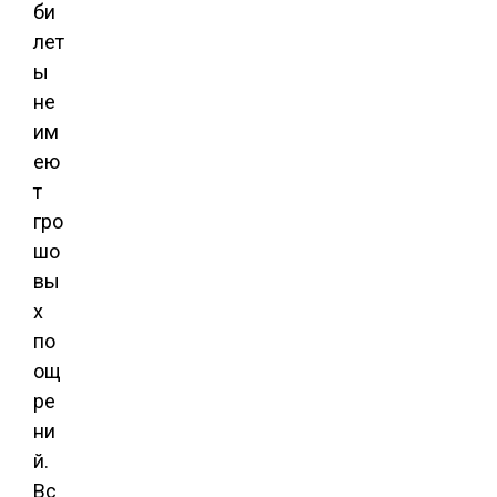
би
лет
ы
не
им
ею
т
гро
шо
вы
х
по
ощ
ре
ни
й.
Вс