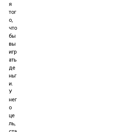
я
тог
о,
что
бы
вы
игр
ать
де
ньг
и.
У
нег
о
це
ль,
ста