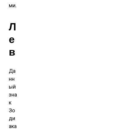
ми.
Л
е
в
Да
нн
ый
зна
к
Зо
ди
ака