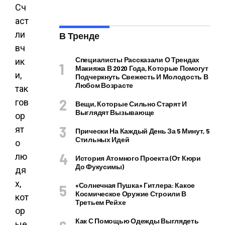
Сч
аст
ли
В Тренде
вч
Специалисты Рассказали О Трендах
ик
Макияжа В 2020 Года, Которые Помогут
и,
Подчеркнуть Свежесть И Молодость В
Любом Возрасте
так
гов
Вещи, Которые Сильно Старят И
Выглядят Вызывающе
ор
ят
Прически На Каждый День За 5 Минут, 5
Стильных Идей
о
лю
История Атомного Проекта (от Кюри
До Фукусимы)
дя
х,
«Солнечная Пушка» Гитлера: Какое
Космическое Оружие Строили В
кот
Третьем Рейхе
ор
Как С Помощью Одежды Выглядеть
ые