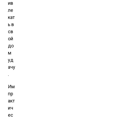
ив
ле
кат
ь в
св
ой
до
м
уд
ачу
.
Им
пр
акт
ич
ес