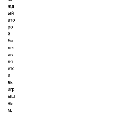
жд
ый
вто
ро
й
би
лет
яв
ля
етс
я
вы
игр
ыш
ны
м,