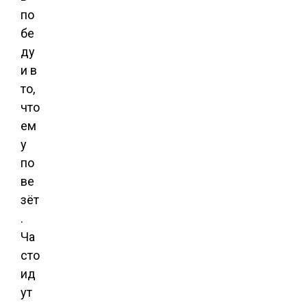
по
бе
ду
и в
то,
что
ем
у
по
ве
зёт
.
Ча
сто
ид
ут