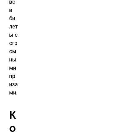
во
в
би
лет
ы с
огр
ом
ны
ми
пр
иза
ми.
К
о