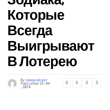
Которые
Всегда
Выигрывают
В Лотерею
By
newspodcast
Published
25.04
.2024