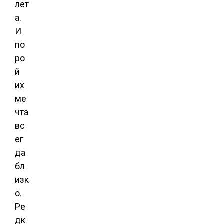
лет
а.
И
по
ро
й
их
ме
чта
вс
ег
да
бл
изк
о.
Ре
дк