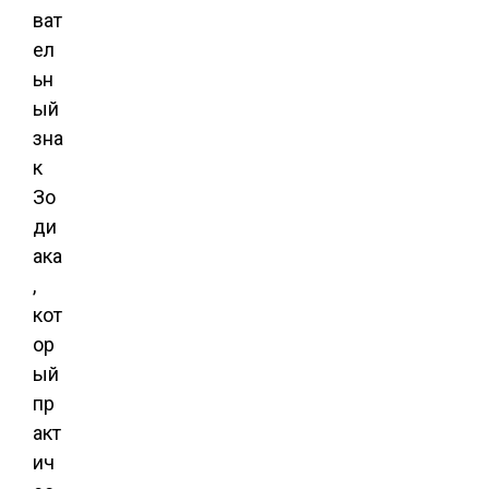
ват
ел
ьн
ый
зна
к
Зо
ди
ака
,
кот
ор
ый
пр
акт
ич