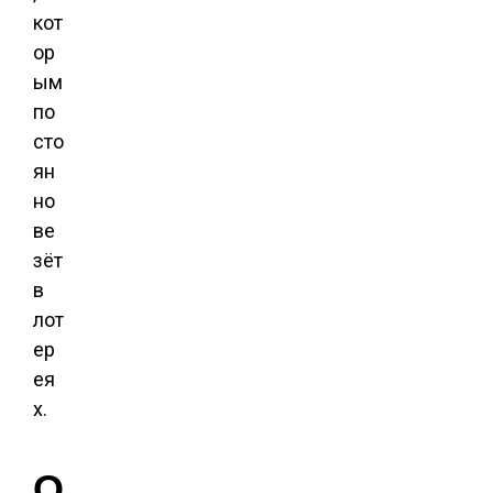
кот
ор
ым
по
сто
ян
но
ве
зёт
в
лот
ер
ея
х.
О