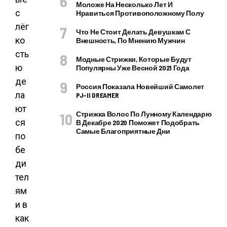
Моложе На Несколько Лет И
с
Нравиться Противоположному Полу
лёг
Что Не Стоит Делать Девушкам С
ко
Внешность, По Мнению Мужчин
сть
Модные Стрижки, Которые Будут
ю
Популярны Уже Весной 2021 Года
де
Россия Показала Новейший Самолет
ла
PJ–II DREAMER
ют
Стрижка Волос По Лунному Календарю
ся
В Декабре 2020 Поможет Подобрать
Самые Благоприятные Дни
по
бе
ди
тел
ям
и в
как