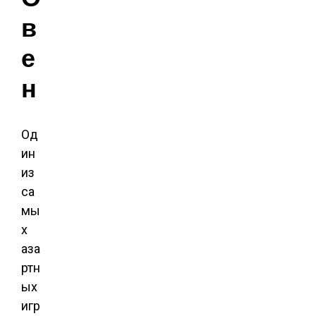
в
е
н
Од
ин
из
са
мы
х
аза
ртн
ых
игр