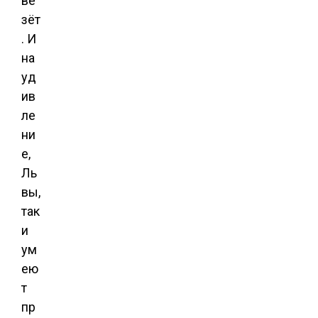
ве
зёт
. И
на
уд
ив
ле
ни
е,
Ль
вы,
так
и
ум
ею
т
пр