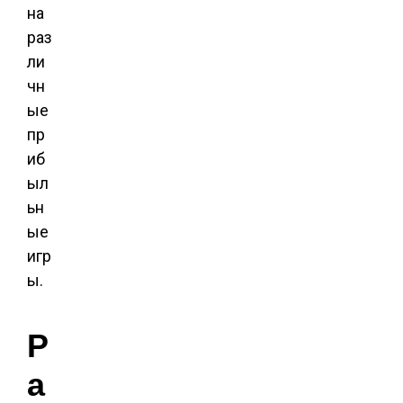
на
раз
ли
чн
ые
пр
иб
ыл
ьн
ые
игр
ы.
Р
а