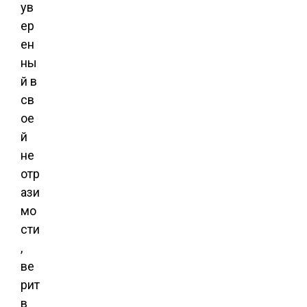
ув
ер
ен
ны
й в
св
ое
й
не
отр
ази
мо
сти
,
ве
рит
в