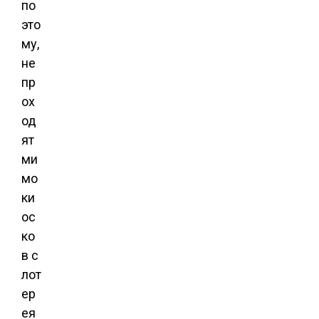
по
это
му,
не
пр
ох
од
ят
ми
мо
ки
ос
ко
в с
лот
ер
ея