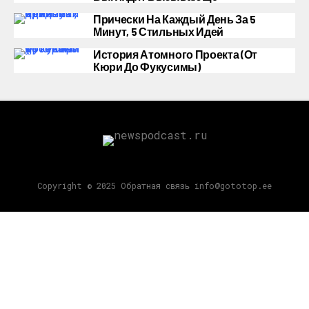
Прически На Каждый День За 5
Минут, 5 Стильных Идей
История Атомного Проекта (от
Кюри До Фукусимы)
Copyright © 2025 Обратная связь info@gototop.ee