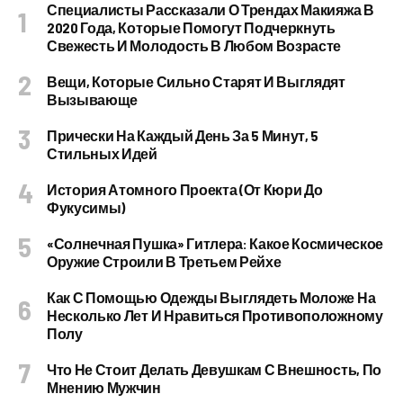
Специалисты Рассказали О Трендах Макияжа В
2020 Года, Которые Помогут Подчеркнуть
Свежесть И Молодость В Любом Возрасте
Вещи, Которые Сильно Старят И Выглядят
Вызывающе
Прически На Каждый День За 5 Минут, 5
Стильных Идей
История Атомного Проекта (от Кюри До
Фукусимы)
«Солнечная Пушка» Гитлера: Какое Космическое
Оружие Строили В Третьем Рейхе
Как С Помощью Одежды Выглядеть Моложе На
Несколько Лет И Нравиться Противоположному
Полу
Что Не Стоит Делать Девушкам С Внешность, По
Мнению Мужчин