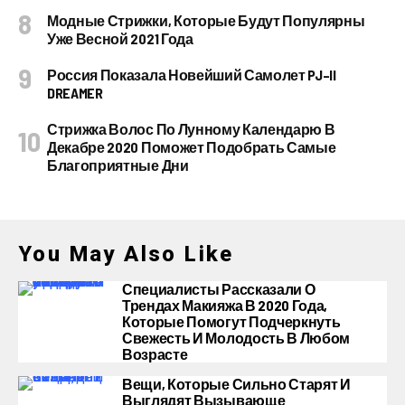
Модные Стрижки, Которые Будут Популярны
Уже Весной 2021 Года
Россия Показала Новейший Самолет PJ–II
DREAMER
Стрижка Волос По Лунному Календарю В
Декабре 2020 Поможет Подобрать Самые
Благоприятные Дни
You May Also Like
Специалисты Рассказали О
Трендах Макияжа В 2020 Года,
Которые Помогут Подчеркнуть
Свежесть И Молодость В Любом
Возрасте
Вещи, Которые Сильно Старят И
Выглядят Вызывающе