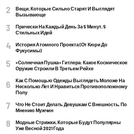
Вещи, Которые Сильно Старят И Выглядят
Вызывающе
Прически На Каждый День За 5 Минут, 5
Стильных Идей
История Атомного Проекта (от Кюри До
Фукусимы)
«Солнечная Пушка» Гитлера: Какое Космическое
Оружие Строили В Третьем Рейхе
Как С Помощью Одежды Выглядеть Моложе На
Несколько Лет И Нравиться Противоположному
Полу
Что Не Стоит Делать Девушкам С Внешность, По
Мнению Мужчин
Модные Стрижки, Которые Будут Популярны
Уже Весной 2021 Года