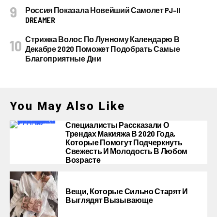
Россия Показала Новейший Самолет PJ–II
DREAMER
Стрижка Волос По Лунному Календарю В
Декабре 2020 Поможет Подобрать Самые
Благоприятные Дни
You May Also Like
Специалисты Рассказали О
Трендах Макияжа В 2020 Года,
Которые Помогут Подчеркнуть
Свежесть И Молодость В Любом
Возрасте
Вещи, Которые Сильно Старят И
Выглядят Вызывающе