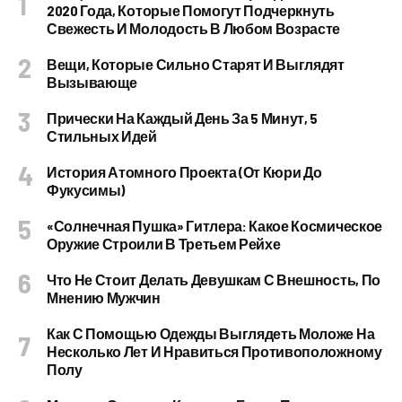
2020 Года, Которые Помогут Подчеркнуть
Свежесть И Молодость В Любом Возрасте
Вещи, Которые Сильно Старят И Выглядят
Вызывающе
Прически На Каждый День За 5 Минут, 5
Стильных Идей
История Атомного Проекта (от Кюри До
Фукусимы)
«Солнечная Пушка» Гитлера: Какое Космическое
Оружие Строили В Третьем Рейхе
Что Не Стоит Делать Девушкам С Внешность, По
Мнению Мужчин
Как С Помощью Одежды Выглядеть Моложе На
Несколько Лет И Нравиться Противоположному
Полу