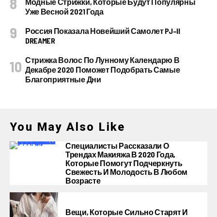
Модные Стрижки, Которые Будут Популярны
Уже Весной 2021 Года
Россия Показала Новейший Самолет PJ–II
DREAMER
Стрижка Волос По Лунному Календарю В
Декабре 2020 Поможет Подобрать Самые
Благоприятные Дни
You May Also Like
Специалисты Рассказали О
Трендах Макияжа В 2020 Года,
Которые Помогут Подчеркнуть
Свежесть И Молодость В Любом
Возрасте
Вещи, Которые Сильно Старят И