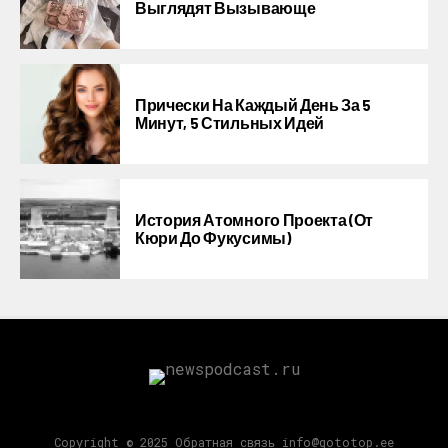
Выглядят Вызывающе
Прически На Каждый День За 5
Минут, 5 Стильных Идей
История Атомного Проекта (от
Кюри До Фукусимы)
Copyright © 2025 Обратная связь info@gototop.ee