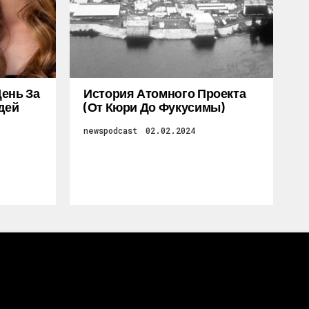
ень За
История Атомного Проекта
дей
(от Кюри До Фукусимы)
newspodcast
02.02.2024