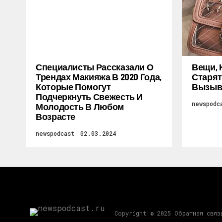
Специалисты Рассказали О
Вещи, 
Трендах Макияжа В 2020 Года,
Старят
Которые Помогут
Вызыв
Подчеркнуть Свежесть И
newspodc
Молодость В Любом
Возрасте
newspodcast
02.03.2024
Copyright © 2025 Обратная свя