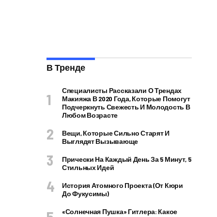
В Тренде
Специалисты Рассказали О Трендах
Макияжа В 2020 Года, Которые Помогут
Подчеркнуть Свежесть И Молодость В
Любом Возрасте
Вещи, Которые Сильно Старят И
Выглядят Вызывающе
Прически На Каждый День За 5 Минут, 5
Стильных Идей
История Атомного Проекта (от Кюри
До Фукусимы)
«Солнечная Пушка» Гитлера: Какое