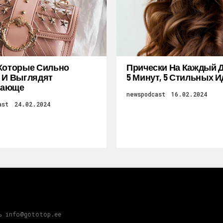
Которые Сильно
Прически На Каждый Д
 И Выглядят
5 Минут, 5 Стильных И
ающе
newspodcast
16.02.2024
ast
24.02.2024
зь info@gototop.ee