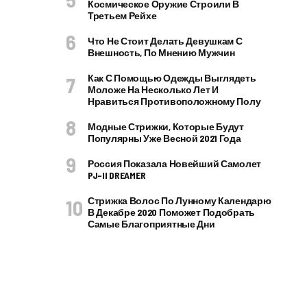
Космическое Оружие Строили В
Третьем Рейхе
Что Не Стоит Делать Девушкам С
Внешность, По Мнению Мужчин
Как С Помощью Одежды Выглядеть
Моложе На Несколько Лет И
Нравиться Противоположному Полу
Модные Стрижки, Которые Будут
Популярны Уже Весной 2021 Года
Россия Показала Новейший Самолет
PJ–II DREAMER
Стрижка Волос По Лунному Календарю
В Декабре 2020 Поможет Подобрать
Самые Благоприятные Дни