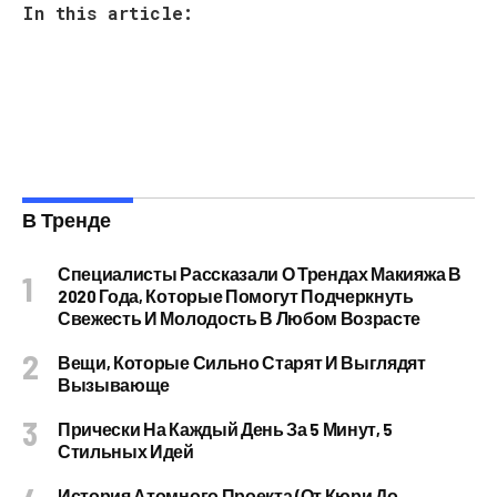
In this article:
В Тренде
Специалисты Рассказали О Трендах Макияжа В
2020 Года, Которые Помогут Подчеркнуть
Свежесть И Молодость В Любом Возрасте
Вещи, Которые Сильно Старят И Выглядят
Вызывающе
Прически На Каждый День За 5 Минут, 5
Стильных Идей
История Атомного Проекта (от Кюри До