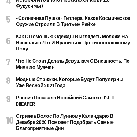
Фукусимы)
«Солнечная Пушка» Гитлера: Какое Космическое
Оружие Строили В Третьем Рейхе
Как С Помощью Одежды Выглядеть Моложе На
Несколько Лет И Нравиться Противоположному
Полу
Что Не Стоит Делать Девушкам С Внешность, По
Мнению Мужчин
Модные Стрижки, Которые Будут Популярны
Уже Весной 2021 Года
Россия Показала Новейший Самолет PJ–II
DREAMER
Стрижка Волос По Лунному Календарю В
Декабре 2020 Поможет Подобрать Самые
Благоприятные Дни