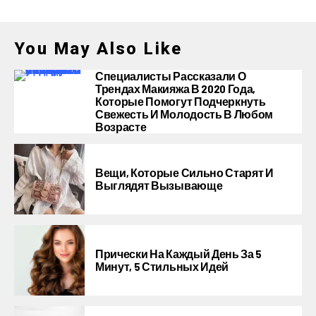
You May Also Like
Специалисты Рассказали О
Трендах Макияжа В 2020 Года,
Которые Помогут Подчеркнуть
Свежесть И Молодость В Любом
Возрасте
Вещи, Которые Сильно Старят И
Выглядят Вызывающе
Прически На Каждый День За 5
Минут, 5 Стильных Идей