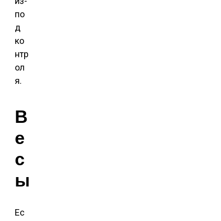
из-
по
д
ко
нтр
ол
я.
В
е
с
ы
Ес