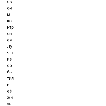
св
ои
м
ко
нтр
ол
ем.
Лу
чш
ие
со
бы
тия
в
её
жи
зн