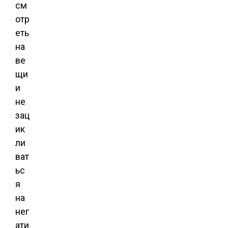
см
отр
еть
на
ве
щи
и
не
зац
ик
ли
ват
ьс
я
на
нег
ати