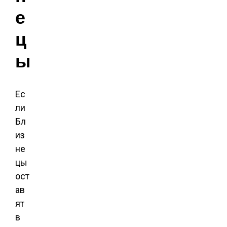
е
ц
ы
Ес
ли
Бл
из
не
цы
ост
ав
ят
в