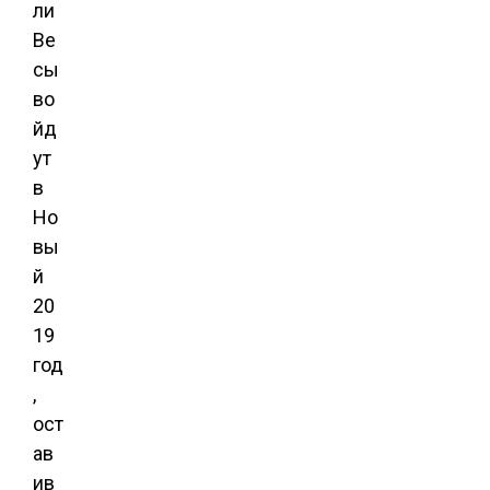
ли
Ве
сы
во
йд
ут
в
Но
вы
й
20
19
год
,
ост
ав
ив