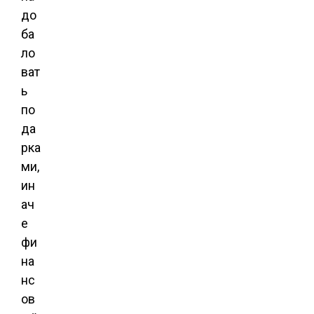
до
ба
ло
ват
ь
по
да
рка
ми,
ин
ач
е
фи
на
нс
ов