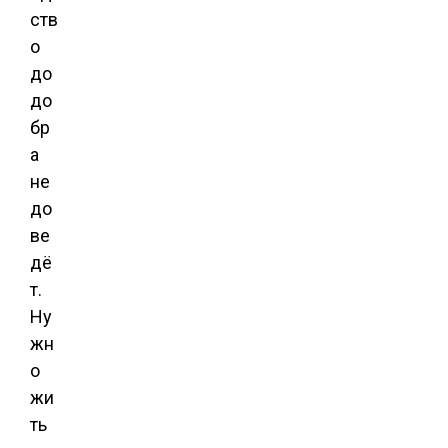
ств
о
до
до
бр
а
не
до
ве
дё
т.
Ну
жн
о
жи
ть