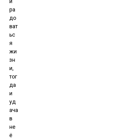
и
ра
до
ват
ьс
я
жи
зн
и,
тог
да
и
уд
ача
в
не
ё