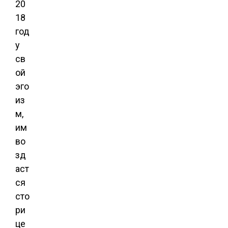
20
18
год
у
св
ой
эго
из
м,
им
во
зд
аст
ся
сто
ри
це