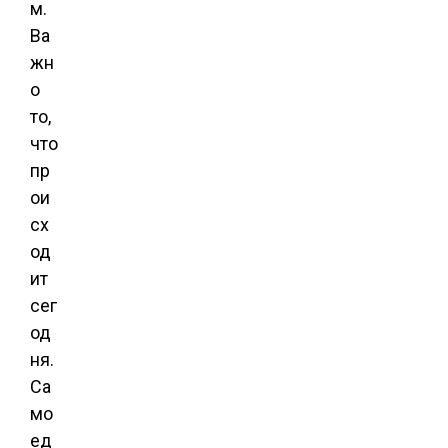
м.
Ва
жн
о
то,
что
пр
ои
сх
од
ит
сег
од
ня.
Са
мо
ед