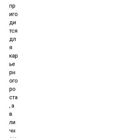
пр
иго
ди
тся
дл
я
кар
ье
рн
ого
ро
ста
, а
в
ли
чн