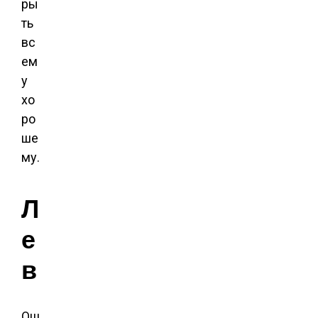
ры
ть
вс
ем
у
хо
ро
ше
му.
Л
е
в
Ош