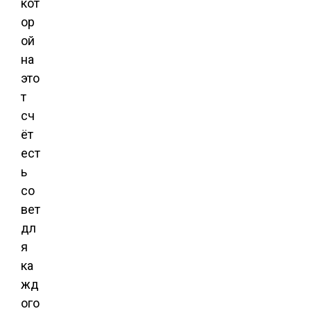
кот
ор
ой
на
это
т
сч
ёт
ест
ь
со
вет
дл
я
ка
жд
ого