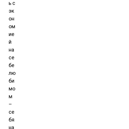
ь с
эк
он
ом
ие
й
на
се
бе
лю
би
мо
м
–
се
бя
на