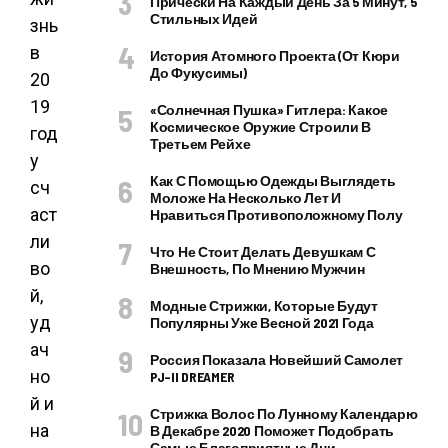
Прически На Каждый День За 5 Минут, 5
Стильных Идей
знь
в
История Атомного Проекта (от Кюри
До Фукусимы)
20
19
«Солнечная Пушка» Гитлера: Какое
Космическое Оружие Строили В
год
Третьем Рейхе
у
Как С Помощью Одежды Выглядеть
сч
Моложе На Несколько Лет И
аст
Нравиться Противоположному Полу
ли
Что Не Стоит Делать Девушкам С
во
Внешность, По Мнению Мужчин
й,
Модные Стрижки, Которые Будут
уд
Популярны Уже Весной 2021 Года
ач
Россия Показала Новейший Самолет
но
PJ–II DREAMER
й и
Стрижка Волос По Лунному Календарю
на
В Декабре 2020 Поможет Подобрать
Самые Благоприятные Дни