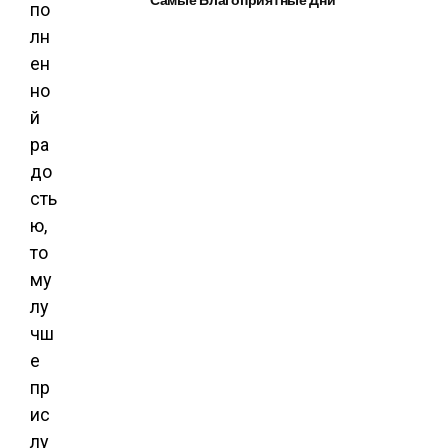
по
лн
ен
но
й
ра
до
сть
ю,
то
му
лу
чш
е
пр
ис
лу