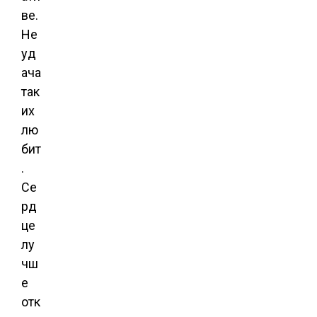
ве.
Не
уд
ача
так
их
лю
бит
.
Се
рд
це
лу
чш
е
отк