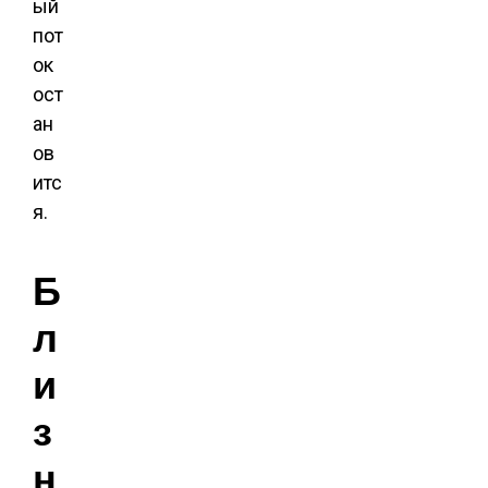
ый
пот
ок
ост
ан
ов
итс
я.
Б
л
и
з
н