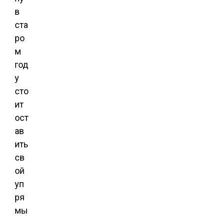
в
ста
ро
м
год
у
сто
ит
ост
ав
ить
св
ой
уп
ря
мы