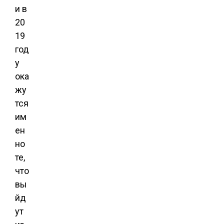
и в
20
19
год
у
ока
жу
тся
им
ен
но
те,
что
вы
йд
ут