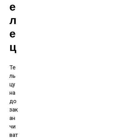
е
л
е
ц
Те
ль
цу
на
до
зак
ан
чи
ват