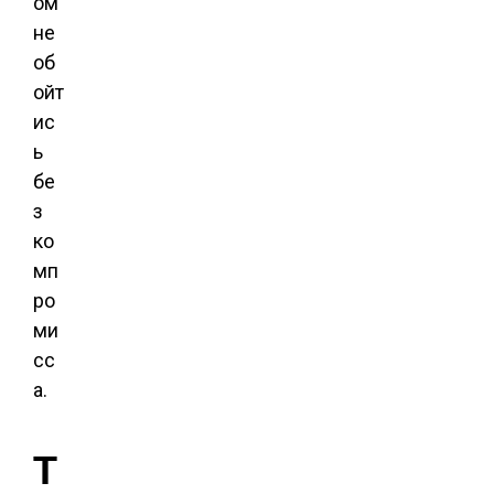
ом
не
об
ойт
ис
ь
бе
з
ко
мп
ро
ми
сс
а.
Т