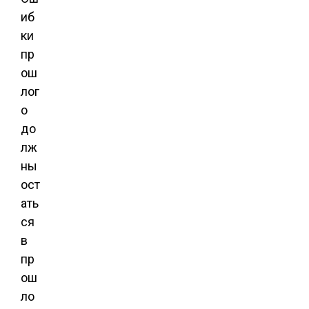
иб
ки
пр
ош
лог
о
до
лж
ны
ост
ать
ся
в
пр
ош
ло