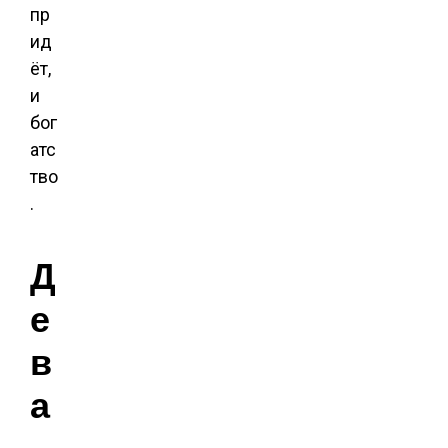
пр
ид
ёт,
и
бог
атс
тво
.
Д
е
в
а