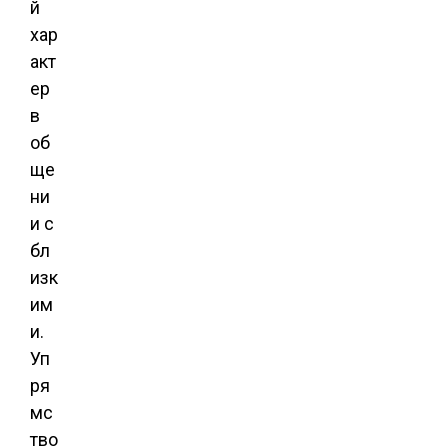
й
хар
акт
ер
в
об
ще
ни
и с
бл
изк
им
и.
Уп
ря
мс
тво