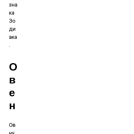
зна
ка
Зо
ди
ака
.
О
в
е
н
Ов
ну