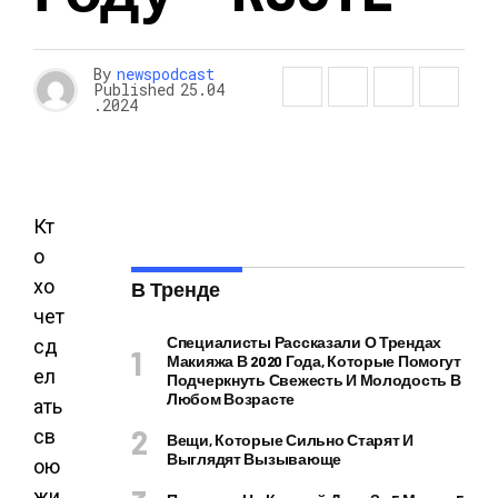
By
newspodcast
Published
25.04
.2024
Кт
о
хо
В Тренде
чет
Специалисты Рассказали О Трендах
сд
Макияжа В 2020 Года, Которые Помогут
ел
Подчеркнуть Свежесть И Молодость В
Любом Возрасте
ать
св
Вещи, Которые Сильно Старят И
Выглядят Вызывающе
ою
жи