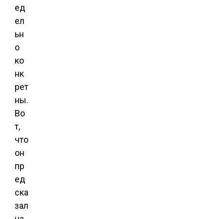
ед
ел
ьн
о
ко
нк
рет
ны.
Во
т,
что
он
пр
ед
ска
зал
на