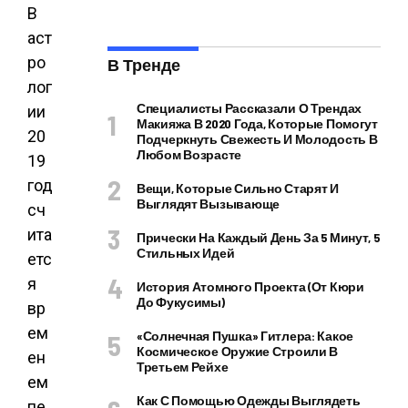
В
аст
ро
В Тренде
лог
Специалисты Рассказали О Трендах
ии
Макияжа В 2020 Года, Которые Помогут
20
Подчеркнуть Свежесть И Молодость В
Любом Возрасте
19
год
Вещи, Которые Сильно Старят И
Выглядят Вызывающе
сч
ита
Прически На Каждый День За 5 Минут, 5
Стильных Идей
етс
я
История Атомного Проекта (от Кюри
До Фукусимы)
вр
ем
«Солнечная Пушка» Гитлера: Какое
Космическое Оружие Строили В
ен
Третьем Рейхе
ем
Как С Помощью Одежды Выглядеть
пе