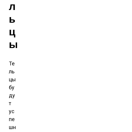
л
ь
ц
ы
Те
ль
цы
бу
ду
т
ус
пе
шн