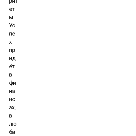
рит
ет
ы.
Ус
пе
х
пр
ид
ёт
в
фи
на
нс
ах,
в
лю
бв