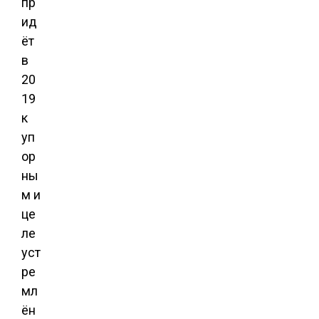
пр
ид
ёт
в
20
19
к
уп
ор
ны
м и
це
ле
уст
ре
мл
ён