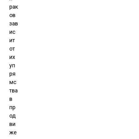
рак
ов
зав
ис
ит
от
их
уп
ря
мс
тва
в
пр
од
ви
же