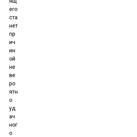
ящ
его
ста
нет
пр
ич
ин
ой
не
ве
ро
ятн
о
уд
ач
ног
о