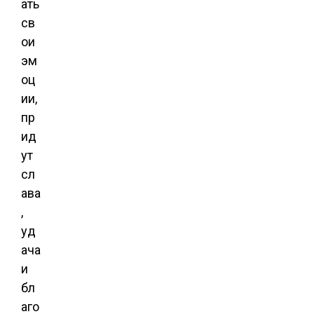
ать
св
ои
эм
оц
ии,
пр
ид
ут
сл
ава
,
уд
ача
и
бл
аго