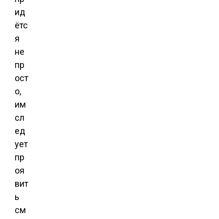
ид
ётс
я
не
пр
ост
о,
им
сл
ед
ует
пр
оя
вит
ь
см