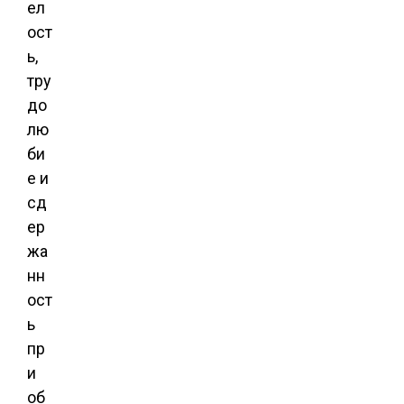
ел
ост
ь,
тру
до
лю
би
е и
сд
ер
жа
нн
ост
ь
пр
и
об