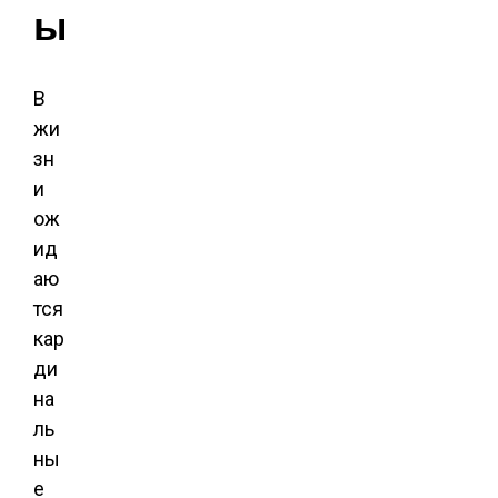
ы
В
жи
зн
и
ож
ид
аю
тся
кар
ди
на
ль
ны
е