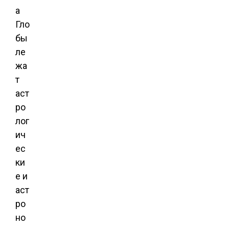
а
Гло
бы
ле
жа
т
аст
ро
лог
ич
ес
ки
е и
аст
ро
но