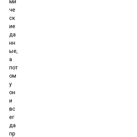
ми
че
ск
ие
да
нн
ые,
а
пот
ом
у
он
и
вс
ег
да
пр