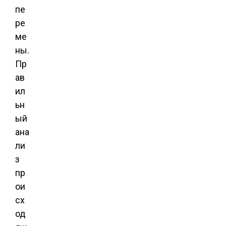
пе
ре
ме
ны.
Пр
ав
ил
ьн
ый
ана
ли
з
пр
ои
сх
од