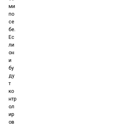
ми
по
се
бе.
Ес
ли
он
и
бу
ду
т
ко
нтр
ол
ир
ов