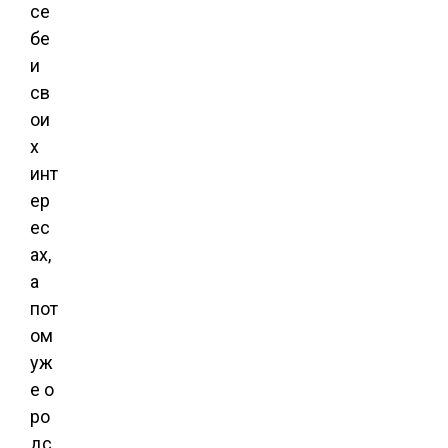
се
бе
и
св
ои
х
инт
ер
ес
ах,
а
пот
ом
уж
е о
ро
дс