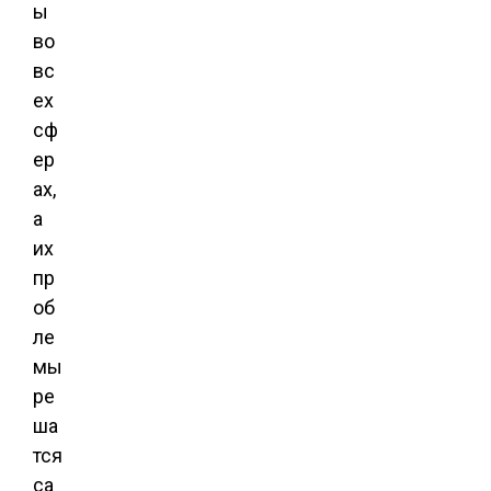
ы
во
вс
ех
сф
ер
ах,
а
их
пр
об
ле
мы
ре
ша
тся
са