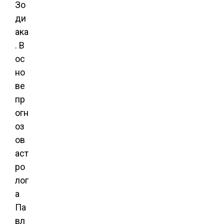
Зо
ди
ака
. В
ос
но
ве
пр
огн
оз
ов
аст
ро
лог
а
Па
вл