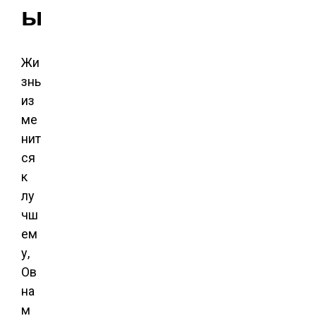
ы
Жи
знь
из
ме
нит
ся
к
лу
чш
ем
у,
Ов
на
м