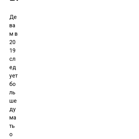
Де
ва
м в
20
19
сл
ед
ует
бо
ль
ше
ду
ма
ть
о