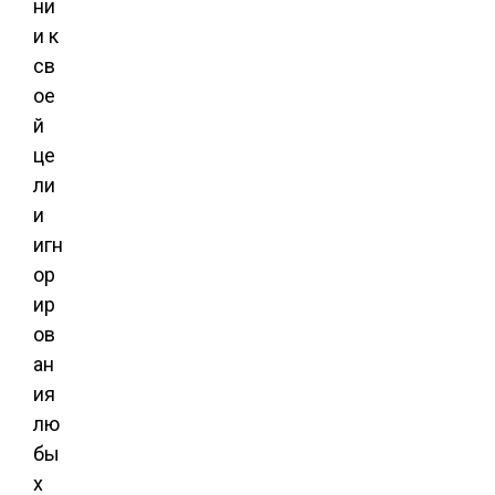
ни
и к
св
ое
й
це
ли
и
игн
ор
ир
ов
ан
ия
лю
бы
х