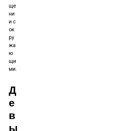
ще
ни
и с
ок
ру
жа
ю
щи
ми.
Д
е
в
ы