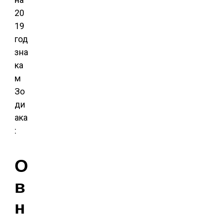
20
19
год
зна
ка
м
Зо
ди
ака
:
О
в
н