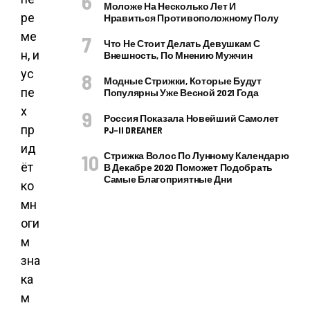
Моложе На Несколько Лет И
ре
Нравиться Противоположному Полу
ме
Что Не Стоит Делать Девушкам С
н, и
Внешность, По Мнению Мужчин
ус
Модные Стрижки, Которые Будут
пе
Популярны Уже Весной 2021 Года
х
Россия Показала Новейший Самолет
пр
PJ–II DREAMER
ид
Стрижка Волос По Лунному Календарю
ёт
В Декабре 2020 Поможет Подобрать
Самые Благоприятные Дни
ко
мн
оги
м
зна
ка
м