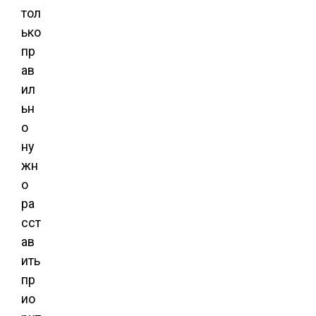
тол
ько
пр
ав
ил
ьн
о
ну
жн
о
ра
сст
ав
ить
пр
ио