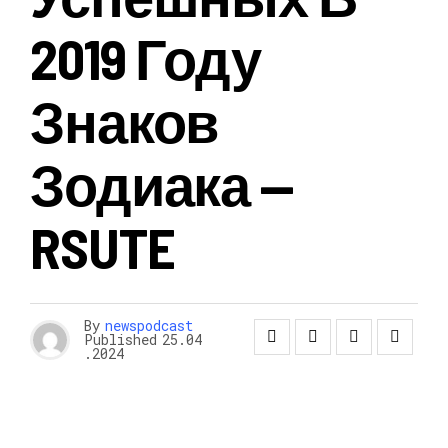
2019 Году
Знаков
Зодиака —
RSUTE
By
newspodcast
Published
25.04
.2024