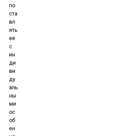
по
ста
вл
ять
её
с
ин
ди
ви
ду
аль
ны
ми
ос
об
ен