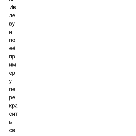
Ив
ле
ву
и
по
её
пр
им
ер
у
пе
ре
кра
сит
ь
св