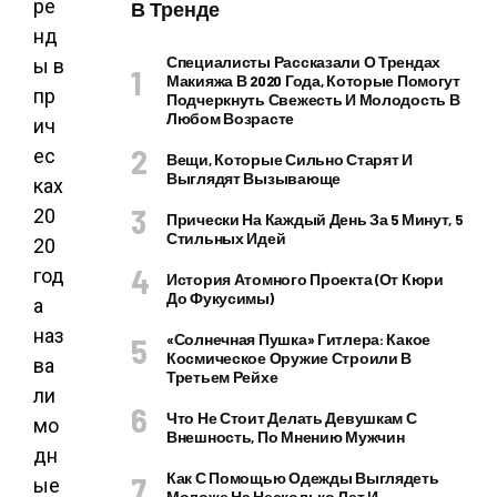
ре
В Тренде
нд
Специалисты Рассказали О Трендах
ы в
Макияжа В 2020 Года, Которые Помогут
пр
Подчеркнуть Свежесть И Молодость В
Любом Возрасте
ич
ес
Вещи, Которые Сильно Старят И
Выглядят Вызывающе
ках
20
Прически На Каждый День За 5 Минут, 5
Стильных Идей
20
год
История Атомного Проекта (от Кюри
До Фукусимы)
а
наз
«Солнечная Пушка» Гитлера: Какое
Космическое Оружие Строили В
ва
Третьем Рейхе
ли
Что Не Стоит Делать Девушкам С
мо
Внешность, По Мнению Мужчин
дн
Как С Помощью Одежды Выглядеть
ые
Моложе На Несколько Лет И