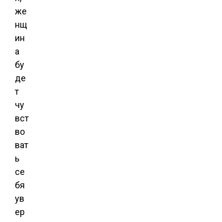
же
нщ
ин
а
бу
де
т
чу
вст
во
ват
ь
се
бя
ув
ер