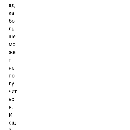
ад
ка
бо
ль
ше
мо
же
т
не
по
лу
чит
ьс
я.
И
ещ