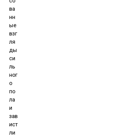
со
ва
нн
ые
взг
ля
ды
си
ль
ног
о
по
ла
и
зав
ист
ли