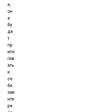
е,
он
а
бу
де
т
пр
итя
гив
ать
к
се
бе
заи
нте
ре