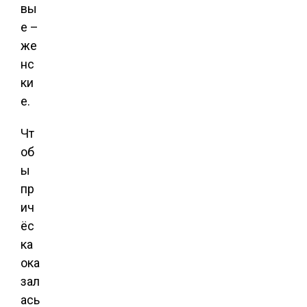
вы
е –
же
нс
ки
е.
Чт
об
ы
пр
ич
ёс
ка
ока
зал
ась