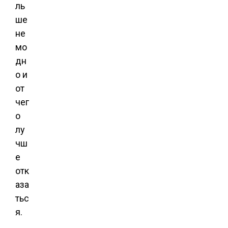
ль
ше
не
мо
дн
о и
от
чег
о
лу
чш
е
отк
аза
тьс
я.