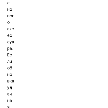
е
но
вог
о
акс
ес
суа
ра.
Ес
ли
об
но
вка
уд
ач
на
я,