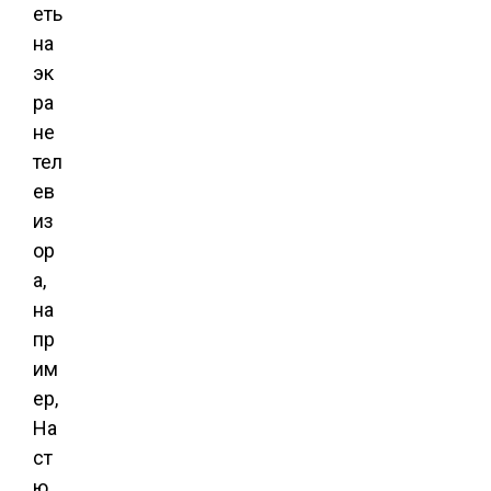
еть
на
эк
ра
не
тел
ев
из
ор
а,
на
пр
им
ер,
На
ст
ю