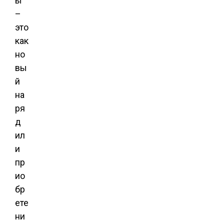
ы
–
это
как
но
вы
й
на
ря
д
ил
и
пр
ио
бр
ете
ни