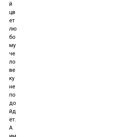
й
цв
ет
лю
бо
му
че
ло
ве
ку
не
по
до
йд
ёт.
А
им