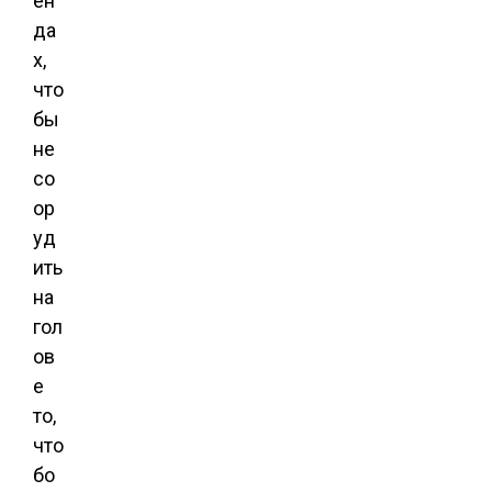
ен
да
х,
что
бы
не
со
ор
уд
ить
на
гол
ов
е
то,
что
бо