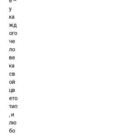
ё –
у
ка
жд
ого
че
ло
ве
ка
св
ой
цв
ето
тип
, и
лю
бо