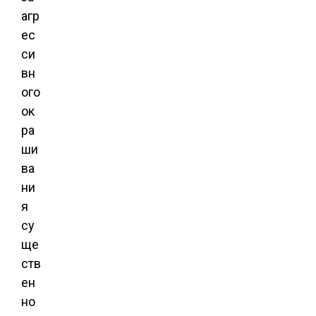
агр
ес
си
вн
ого
ок
ра
ши
ва
ни
я
су
ще
ств
ен
но