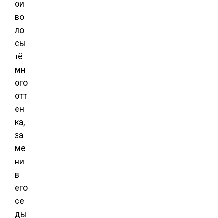
ои
во
ло
сы
тё
мн
ого
отт
ен
ка,
за
ме
ни
в
его
се
ды