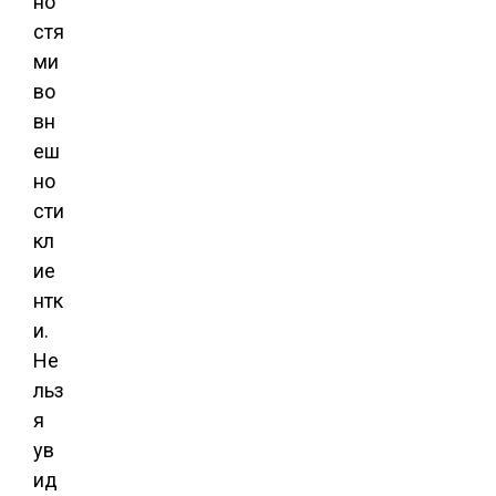
но
стя
ми
во
вн
еш
но
сти
кл
ие
нтк
и.
Не
льз
я
ув
ид