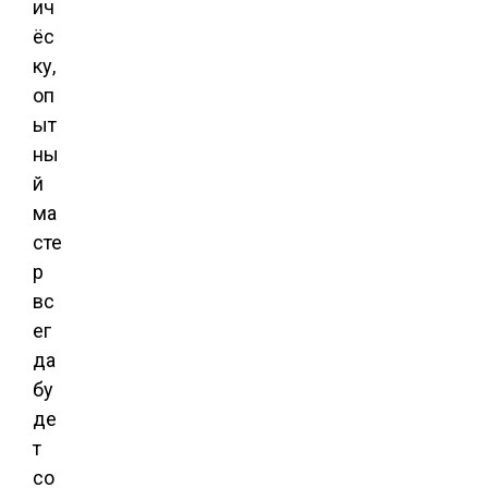
ич
ёс
ку,
оп
ыт
ны
й
ма
сте
р
вс
ег
да
бу
де
т
со