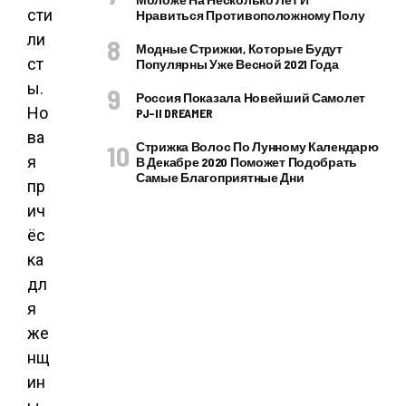
сти
Нравиться Противоположному Полу
ли
Модные Стрижки, Которые Будут
ст
Популярны Уже Весной 2021 Года
ы.
Россия Показала Новейший Самолет
Но
PJ–II DREAMER
ва
Стрижка Волос По Лунному Календарю
я
В Декабре 2020 Поможет Подобрать
Самые Благоприятные Дни
пр
ич
ёс
ка
дл
я
же
нщ
ин