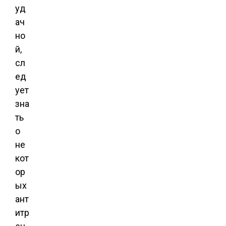
уд
ач
но
й,
сл
ед
ует
зна
ть
о
не
кот
ор
ых
ант
итр