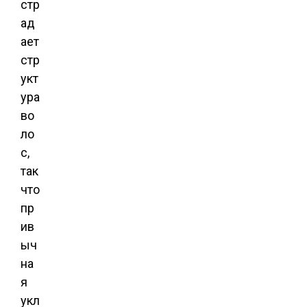
стр
ад
ает
стр
укт
ура
во
ло
с,
так
что
пр
ив
ыч
на
я
укл