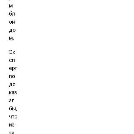
м
бл
он
до
м.
Эк
сп
ерт
по
дс
каз
ал
бы,
что
из-
за