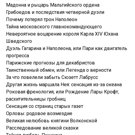
Мадонна и рыцарь Мальтийского ордена
Грибоедов и последствия четверной дуэли
Почему потерял трон Наполеон
Тайна московского главнокомандующего
Невероятное воцарение короля Карла ХIV Юхана
Шведского
Дуэль Гагарина и Наполеона, или Пари как двигатель
прогресса
Парижские прогнозы для декабристов
Таинственный обмен, или Легенда о верности
За что повелели забыть Сюзетт Лабрусс
Другая жизнь маршала Нея: сенсация из-за океана
Роковая френология, или Рождение Лары Крофт,
расхитительницы гробниц
Сенсация со страниц старых газет
Орловы: родовое возмездие
Великая нелюбовь княгини Волконской
Расследование великой сказки