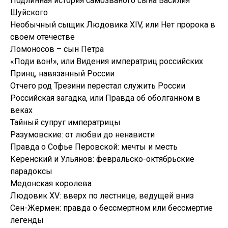
Подлинная история самозваного сына Василия
Шуйского
Необычный сыщик Людовика XIV, или Нет пророка в
своем отечестве
Ломоносов – сын Петра
«Поди вон!», или Видения императриц российских
Принц, навязанный России
Отчего род Трезини перестал служить России
Российская загадка, или Правда об оболганном в
веках
Тайный супруг императрицы
Разумовские: от любви до ненависти
Правда о Софье Перовской: мечты и месть
Керенский и Ульянов: февральско-октябрьские
парадоксы
Медонская королева
Людовик XV: вверх по лестнице, ведущей вниз
Сен-Жермен: правда о бессмертном или бессмертие
легенды