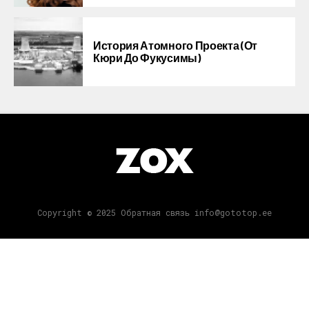
История Атомного Проекта (от
Кюри До Фукусимы)
Copyright © 2025 Обратная связь info@gototop.ee