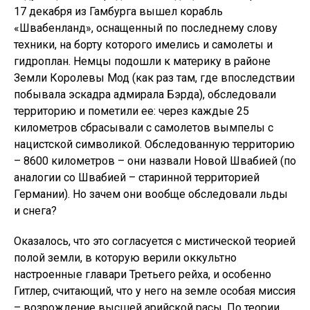
17 декабря из Гамбурга вышел корабль
«Швабенланд», оснащенный по последнему слову
техники, на борту которого имелись и самолеты и
гидроплан. Немцы подошли к материку в районе
Земли Королевы Мод (как раз там, где впоследствии
побывала эскадра адмирала Бэрда), обследовали
территорию и пометили ее: через каждые 25
километров сбрасывали с самолетов вымпелы с
нацистской символикой. Обследованную территорию
– 8600 километров – они назвали Новой Швабией (по
аналогии со Швабией – старинной территорией
Германии). Но зачем они вообще обследовали льды
и снега?
Оказалось, что это согласуется с мистической теорией
полой земли, в которую верили оккультно
настроенные главари Третьего рейха, и особенно
Гитлер, считающий, что у него на земле особая миссия
– возрождение высшей арийской расы. По теории