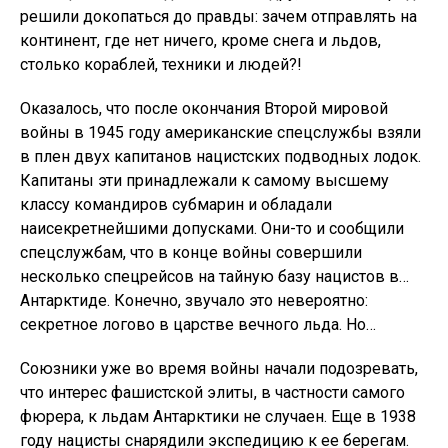
решили докопаться до правды: зачем отправлять на
континент, где нет ничего, кроме снега и льдов,
столько кораблей, техники и людей?!
Оказалось, что после окончания Второй мировой
войны в 1945 году американские спецслужбы взяли
в плен двух капитанов нацистских подводных лодок.
Капитаны эти принадлежали к самому высшему
классу командиров субмарин и обладали
наисекретнейшими допусками. Они-то и сообщили
спецслужбам, что в конце войны совершили
несколько спецрейсов на тайную базу нацистов в…
Антарктиде. Конечно, звучало это невероятно:
секретное логово в царстве вечного льда. Но…
Союзники уже во время войны начали подозревать,
что интерес фашистской элиты, в частности самого
фюрера, к льдам Антарктики не случаен. Еще в 1938
году нацисты снарядили экспедицию к ее берегам.