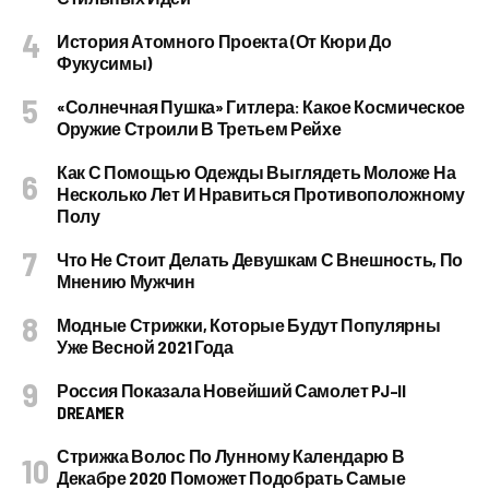
История Атомного Проекта (от Кюри До
Фукусимы)
«Солнечная Пушка» Гитлера: Какое Космическое
Оружие Строили В Третьем Рейхе
Как С Помощью Одежды Выглядеть Моложе На
Несколько Лет И Нравиться Противоположному
Полу
Что Не Стоит Делать Девушкам С Внешность, По
Мнению Мужчин
Модные Стрижки, Которые Будут Популярны
Уже Весной 2021 Года
Россия Показала Новейший Самолет PJ–II
DREAMER
Стрижка Волос По Лунному Календарю В
Декабре 2020 Поможет Подобрать Самые