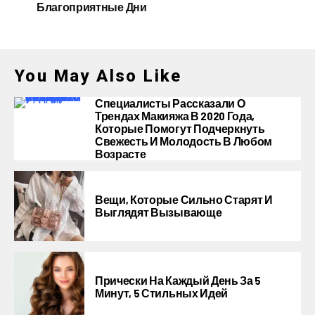
Благоприятные Дни
You May Also Like
Специалисты Рассказали О
Трендах Макияжа В 2020 Года,
Которые Помогут Подчеркнуть
Свежесть И Молодость В Любом
Возрасте
Вещи, Которые Сильно Старят И
Выглядят Вызывающе
Прически На Каждый День За 5
Минут, 5 Стильных Идей