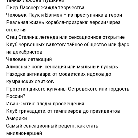
Тайная любовь Пушкина
Пьер Ласснер: жажда творчества
Человек-Паук и Бэтмен – из преступника в герои
Реальная жизнь корабля-призрака: версии через
столетия
Отец Сталина: легенда или сенсационное открытие
Клуб червонных валетов: тайное общество или фарс
на декабристов
Человек летающий
Алмазные копи: сенсация или мыльный пузырь
Находка антиквара: от моавитских идолов до
кумранских свитков
Прототип дикого купчины Островского или гордость
России?
Иван Сытин: плоды просвещения
Клуб тринадцати: от тамплиеров до президентов
Америки
Самый сенсационный рецепт: как стать
миллионершей