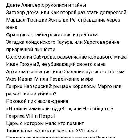
Данте Алигьери: рукописи и тайны
Заговор дожа, или Как второй раз стать догарессой
Маршал Франции Жиль де Ре: оправдание через
века
Франциск I: тайна рождения и престола
Загадка лондонского Тауэра, или Удостоверение
призрачной личности
Соломония Сабурова: развенчание кровавого мифа
Иван Грозный, не убивающий своего сына
Архивная сенсация, или Создание русского Голема
Указ Ивана IV, или Развенчание мифа
Генрих Наваррский: рыцарь королевы Марго или
расчетливый убийца?
Роковой пик наслаждения
«И тайны замыслы судеб…», или Что общего у
Генриха VIII и Петра I
Царь, о котором мало кто помнит
Танки на московской заставе XVII века