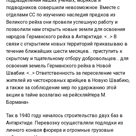
подразделения наших ученых, моряков и
подводников совершили невозможное. Вместе с
отделами СС по изучению наследия предков из
Великого рейха они провели успешную работу и
позволили нам открыть новые земли для освоения
народов Германского рейха в Антарктиде. <…> В
связи с открытием новых территорий приказываю в
течение ближайших шести месяцев… приступить к
скрытому и тщательному отбору добровольцев… для
освоения земель Германского рейха в Новой
Швабии. <…> Ответственность за переселение части
жителей из чистокровных арийцев в Новую Швабию,
а также за соблюдение мер по удержанию этой
акции в тайне возлагаю на рейсхляйтера М.
Бормана».
Так в 1940 году началось строительство двух баз в
Антарктиде. Перевозку осуществляли подлодки из
личного конвоя фюрера и огромные грузовые