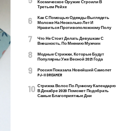
Космическое Оружие Строили В
Третьем Рейхе
Как С Помощью Одежды Выглядеть
Моложе На Несколько Лет И
Нравиться Противоположному Полу
Что Не Стоит Делать Девушкам С
Внешность, По Мнению Мужчин
Модные Стрижки, Которые Будут
Популярны Уже Весной 2021 Года
Россия Показала Новейший Самолет
PJ–II DREAMER
Стрижка Волос По Лунному Календарю
В Декабре 2020 Поможет Подобрать
Самые Благоприятные Дни