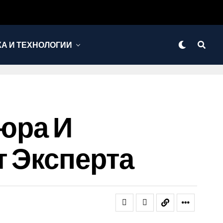
КА И ТЕХНОЛОГИИ
юра И
т Эксперта