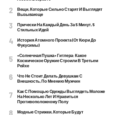
Вещи, Которые Сильно Старят И Выглядят
Вызывающе
Прически На Каждый День За 5 Минут, 5
Стильных Идей
История Атомного Проекта (от Кюри До
Фукусимы)
«Солнечная Пушка» Гитлера: Какое
Космическое Оружие Строили В Третьем
Рейхе
Что Не Стоит Делать Девушкам С
Внешность, По Мнению Мужчин
Как С Помощью Одежды Выглядеть Моложе
На Несколько Лет И Нравиться
Противоположному Полу
Модные Стрижки, Которые Будут