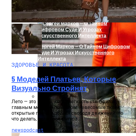
Тайна Происхождения Жизни Скоро
Будет Разгадана
Сергей Марков — О Тайном Цифровом
Суде И Угрозах Искусственного
Интеллекта
ЗДОРОВЬЕ И КРАСОТА
5 Моделей Платьев, Которые
Визуально Стройнят
Лето — это время, когда легкость становится
Ваша Любовь К Оранжевому: Глоток
главным модным правилом: невесомые ткани,
Энергии Или Сигнал Уставшей Души
открытые плечи и полная свобода движений. Но
что делать, если твоя фигура...
newspodcast
12.05.2025