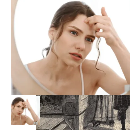
Интересные Факты О Войнах…
Женская Зимняя Обувь: 5 Стильных
Моделей, За Которыми
Выстраиваются В Очереди