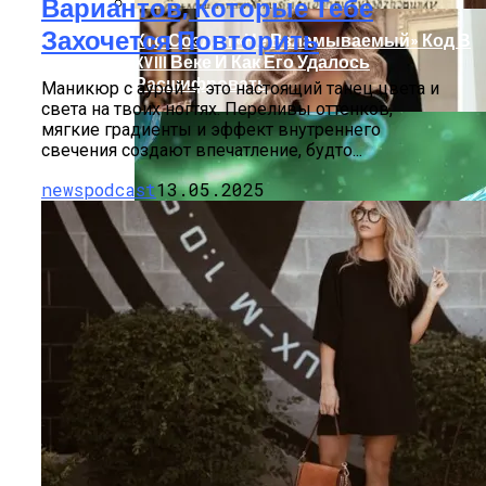
Вариантов, Которые Тебе
Захочется Повторить
Кто Создал «не Взламываемый» Код В
XVIII Веке И Как Его Удалось
Расшифровать
Маникюр с аурой — это настоящий танец цвета и
света на твоих ногтях. Переливы оттенков,
мягкие градиенты и эффект внутреннего
свечения создают впечатление, будто...
newspodcast
13.05.2025
Раскрась Свой Год: Какой Цвет
Принесет Тебе Успех В 2026 Году По
Знаку Зодиака