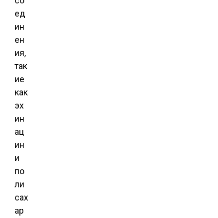
со
ед
ин
ен
ия,
так
ие
как
эх
ин
ац
ин
и
по
ли
сах
ар