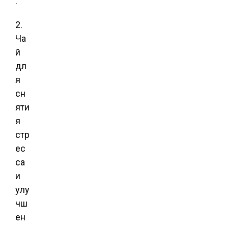
.
2.
Ча
й
дл
я
сн
яти
я
стр
ес
са
и
улу
чш
ен