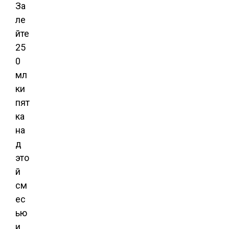
За
ле
йте
25
0
мл
ки
пят
ка
на
д
это
й
см
ес
ью
и