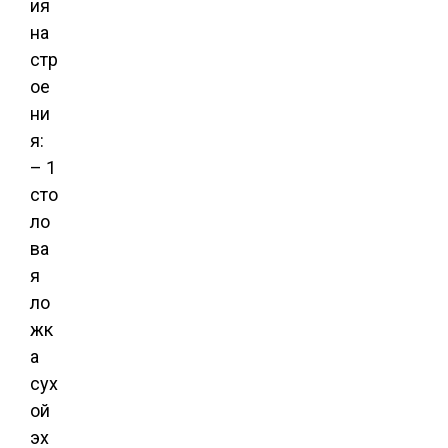
ия
на
стр
ое
ни
я:
– 1
сто
ло
ва
я
ло
жк
а
сух
ой
эх