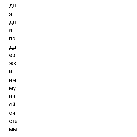
дн
я
дл
я
по
дд
ер
жк
и
им
му
нн
ой
си
сте
мы