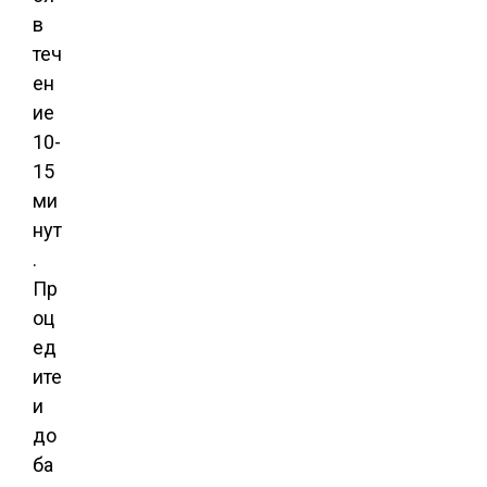
в
теч
ен
ие
10-
15
ми
нут
.
Пр
оц
ед
ите
и
до
ба