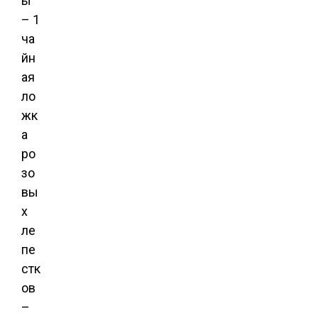
ы
– 1
ча
йн
ая
ло
жк
а
ро
зо
вы
х
ле
пе
стк
ов
–