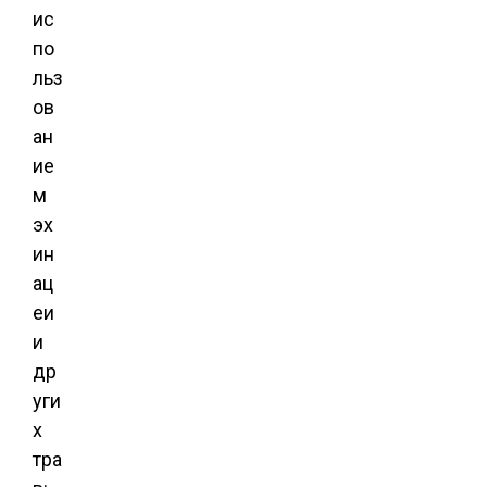
ис
по
льз
ов
ан
ие
м
эх
ин
ац
еи
и
др
уги
х
тра