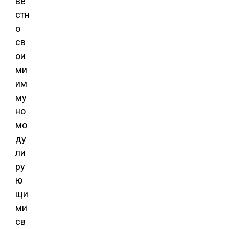
ве
стн
о
св
ои
ми
им
му
но
мо
ду
ли
ру
ю
щи
ми
св