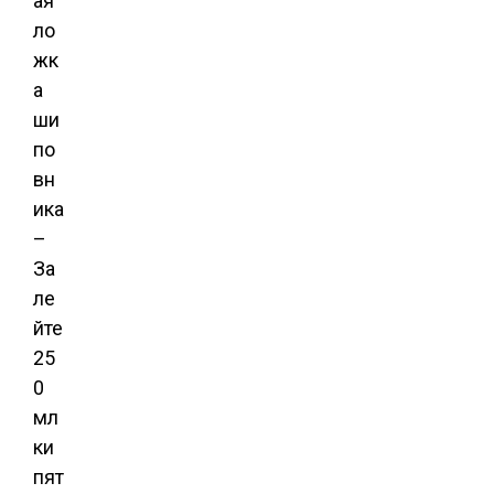
ая
ло
жк
а
ши
по
вн
ика
–
За
ле
йте
25
0
мл
ки
пят