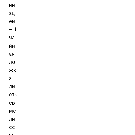
ин
ац
еи
– 1
ча
йн
ая
ло
жк
а
ли
сть
ев
ме
ли
сс