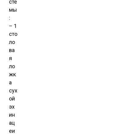
сте
мы
:
– 1
сто
ло
ва
я
ло
жк
а
сух
ой
эх
ин
ац
еи