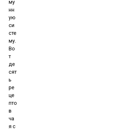
му
нн
ую
си
сте
му.
Во
т
де
сят
ь
ре
це
пто
в
ча
я с