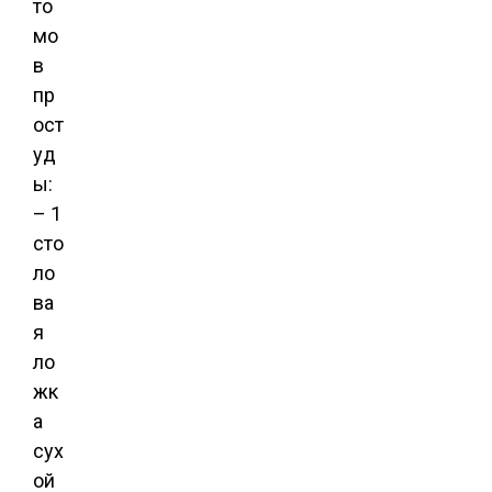
то
мо
в
пр
ост
уд
ы:
– 1
сто
ло
ва
я
ло
жк
а
сух
ой