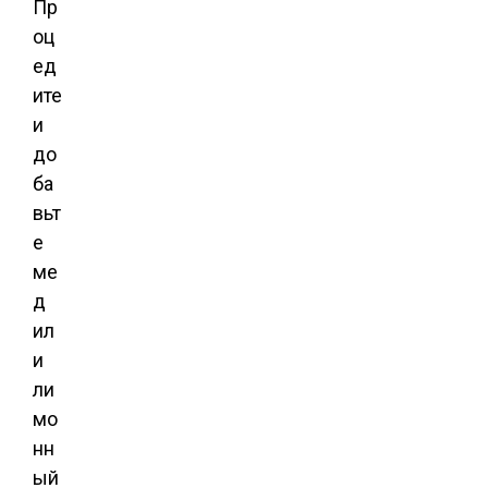
Пр
оц
ед
ите
и
до
ба
вьт
е
ме
д
ил
и
ли
мо
нн
ый