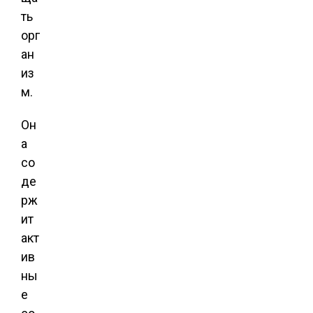
ть
орг
ан
из
м.
Он
а
со
де
рж
ит
акт
ив
ны
е