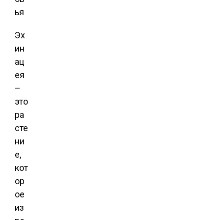
Эх
ин
ац
ея
–
это
ра
сте
ни
е,
кот
ор
ое
из