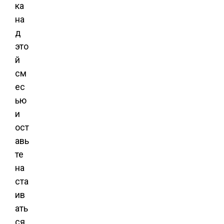
ка
на
д
это
й
см
ес
ью
и
ост
авь
те
на
ста
ив
ать
ся