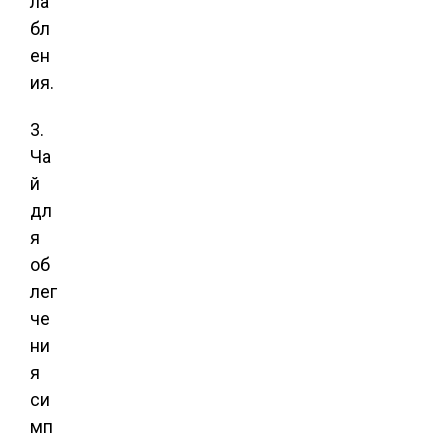
ла
бл
ен
ия.
3.
Ча
й
дл
я
об
лег
че
ни
я
си
мп