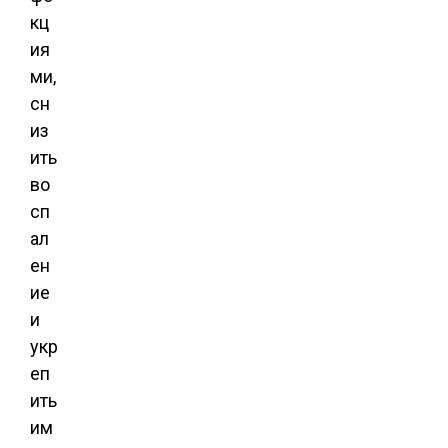
кц
ия
ми,
сн
из
ить
во
сп
ал
ен
ие
и
укр
еп
ить
им