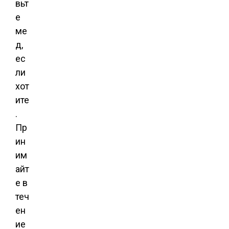
вьт
е
ме
д,
ес
ли
хот
ите
.
Пр
ин
им
айт
е в
теч
ен
ие