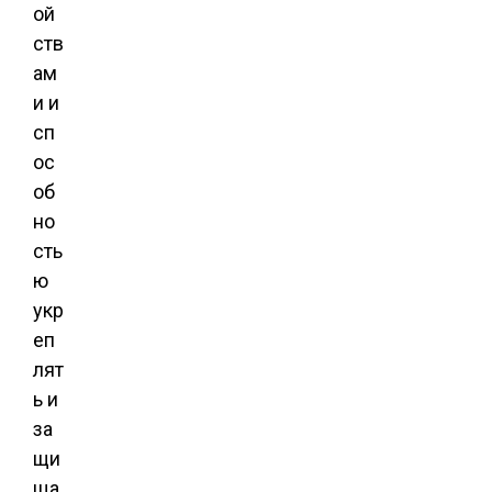
ой
ств
ам
и и
сп
ос
об
но
сть
ю
укр
еп
лят
ь и
за
щи
ща