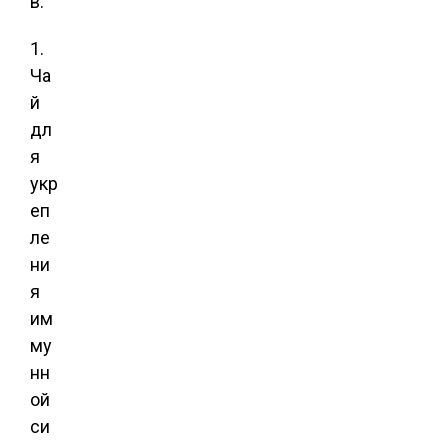
в:
1.
Ча
й
дл
я
укр
еп
ле
ни
я
им
му
нн
ой
си