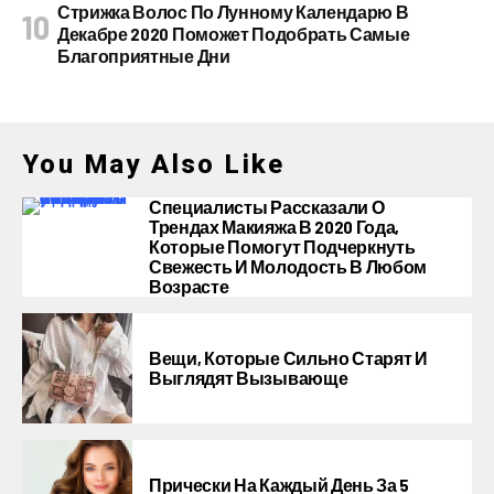
Стрижка Волос По Лунному Календарю В
Декабре 2020 Поможет Подобрать Самые
Благоприятные Дни
You May Also Like
Специалисты Рассказали О
Трендах Макияжа В 2020 Года,
Которые Помогут Подчеркнуть
Свежесть И Молодость В Любом
Возрасте
Вещи, Которые Сильно Старят И
Выглядят Вызывающе
Прически На Каждый День За 5