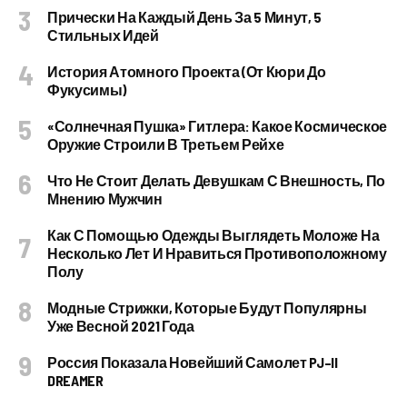
Прически На Каждый День За 5 Минут, 5
Стильных Идей
История Атомного Проекта (от Кюри До
Фукусимы)
«Солнечная Пушка» Гитлера: Какое Космическое
Оружие Строили В Третьем Рейхе
Что Не Стоит Делать Девушкам С Внешность, По
Мнению Мужчин
Как С Помощью Одежды Выглядеть Моложе На
Несколько Лет И Нравиться Противоположному
Полу
Модные Стрижки, Которые Будут Популярны
Уже Весной 2021 Года
Россия Показала Новейший Самолет PJ–II
DREAMER