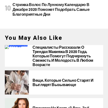
Стрижка Волос По Лунному Календарю В
Декабре 2020 Поможет Подобрать Самые
Благоприятные Дни
You May Also Like
Специалисты Рассказали О
Трендах Макияжа В 2020 Года,
Которые Помогут Подчеркнуть
Свежесть И Молодость В Любом
Возрасте
Вещи, Которые Сильно Старят И
Выглядят Вызывающе
Прически На Каждый День За 5