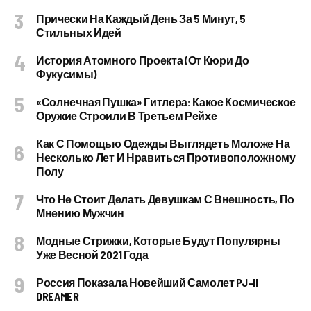
Прически На Каждый День За 5 Минут, 5
Стильных Идей
История Атомного Проекта (от Кюри До
Фукусимы)
«Солнечная Пушка» Гитлера: Какое Космическое
Оружие Строили В Третьем Рейхе
Как С Помощью Одежды Выглядеть Моложе На
Несколько Лет И Нравиться Противоположному
Полу
Что Не Стоит Делать Девушкам С Внешность, По
Мнению Мужчин
Модные Стрижки, Которые Будут Популярны
Уже Весной 2021 Года
Россия Показала Новейший Самолет PJ–II
DREAMER