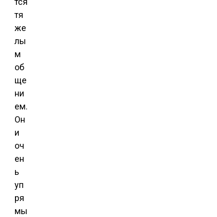
тся
тя
же
лы
м
об
ще
ни
ем.
Он
и
оч
ен
ь
уп
ря
мы