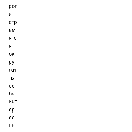
рог
и
стр
ем
ятс
я
ок
ру
жи
ть
се
бя
инт
ер
ес
ны