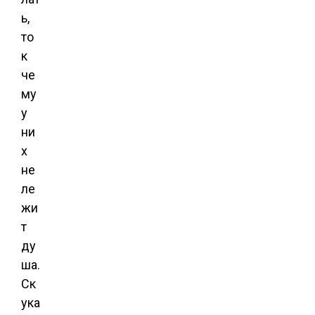
ь,
то
к
че
му
у
ни
х
не
ле
жи
т
ду
ша.
Ск
ука