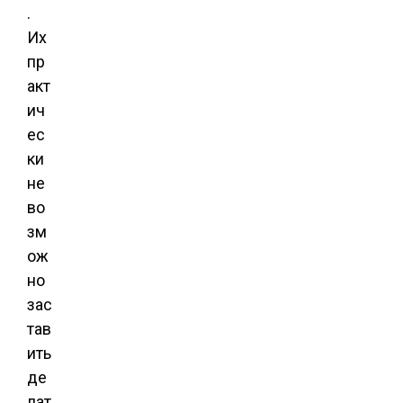
.
Их
пр
акт
ич
ес
ки
не
во
зм
ож
но
зас
тав
ить
де
лат