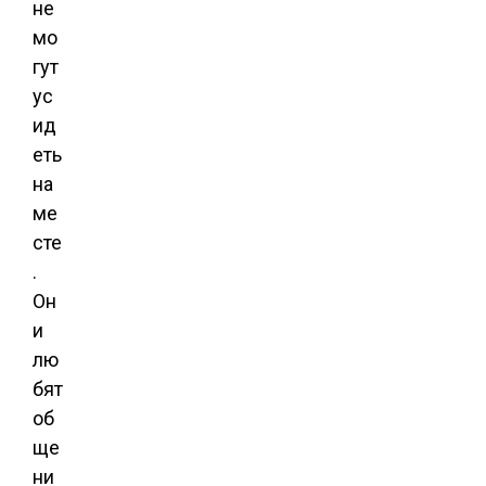
не
мо
гут
ус
ид
еть
на
ме
сте
.
Он
и
лю
бят
об
ще
ни