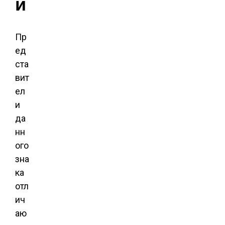
и
Пр
ед
ста
вит
ел
и
да
нн
ого
зна
ка
отл
ич
аю