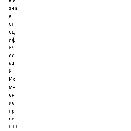
ый
зна
к
сп
ец
иф
ич
ес
ки
й.
Их
мн
ен
ие
пр
ев
ыш