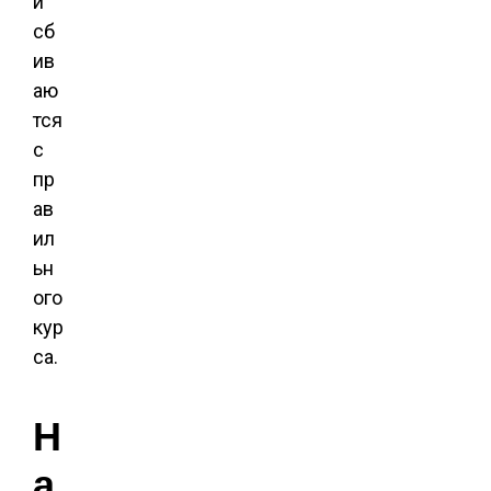
и
сб
ив
аю
тся
с
пр
ав
ил
ьн
ого
кур
са.
Н
а