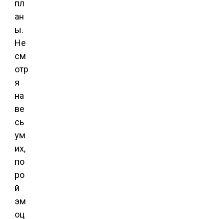
пл
ан
ы.
Не
см
отр
я
на
ве
сь
ум
их,
по
ро
й
эм
оц