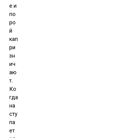
е и
по
ро
й
кап
ри
зн
ич
аю
т.
Ко
гда
на
сту
па
ет