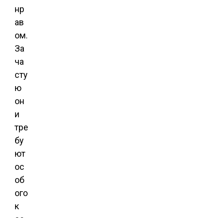
нр
ав
ом.
За
ча
сту
ю
он
и
тре
бу
ют
ос
об
ого
к