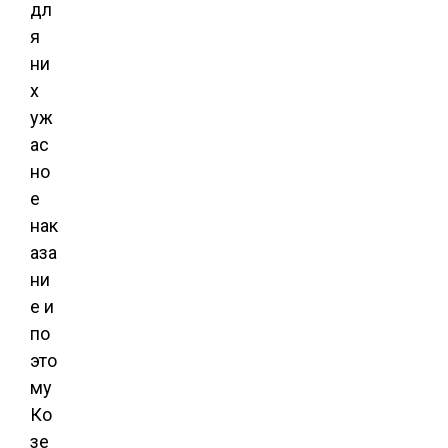
дл
я
ни
х
уж
ас
но
е
нак
аза
ни
е и
по
это
му
Ко
зе