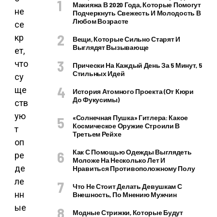
Макияжа В 2020 Года, Которые Помогут
не
Подчеркнуть Свежесть И Молодость В
Любом Возрасте
се
кр
Вещи, Которые Сильно Старят И
Выглядят Вызывающе
ет,
что
Прически На Каждый День За 5 Минут, 5
Стильных Идей
су
ще
История Атомного Проекта (от Кюри
До Фукусимы)
ств
ую
«Солнечная Пушка» Гитлера: Какое
Космическое Оружие Строили В
т
Третьем Рейхе
оп
Как С Помощью Одежды Выглядеть
ре
Моложе На Несколько Лет И
де
Нравиться Противоположному Полу
ле
Что Не Стоит Делать Девушкам С
нн
Внешность, По Мнению Мужчин
ые
Модные Стрижки, Которые Будут