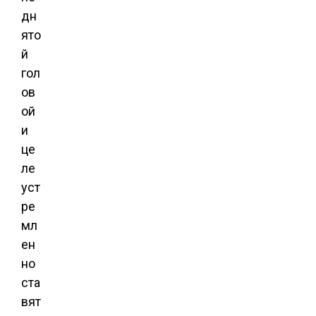
дн
ято
й
гол
ов
ой
и
це
ле
уст
ре
мл
ен
но
ста
вят