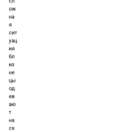
сл
ож
на
я
сит
уац
ия
бл
из
не
цы
од
ев
аю
т
на
се