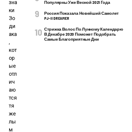
зна
Популярны Уже Весной 2021 Года
ки
Россия Показала Новейший Самолет
Зо
PJ–II DREAMER
ди
Стрижка Волос По Лунному Календарю
ака
В Декабре 2020 Поможет Подобрать
Самые Благоприятные Дни
,
кот
ор
ые
отл
ич
аю
тся
тя
же
лы
м