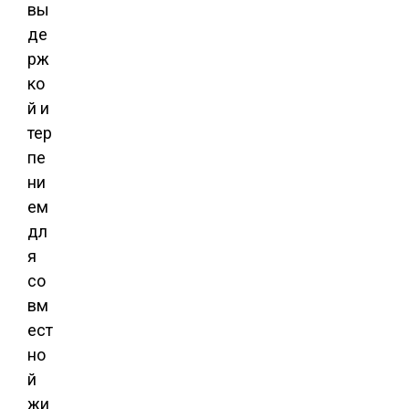
вы
де
рж
ко
й и
тер
пе
ни
ем
дл
я
со
вм
ест
но
й
жи