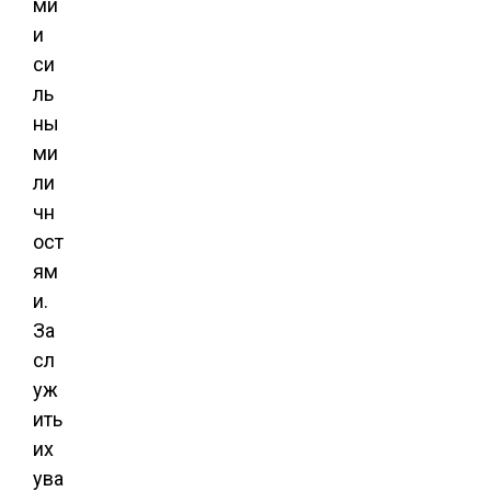
ми
и
си
ль
ны
ми
ли
чн
ост
ям
и.
За
сл
уж
ить
их
ува