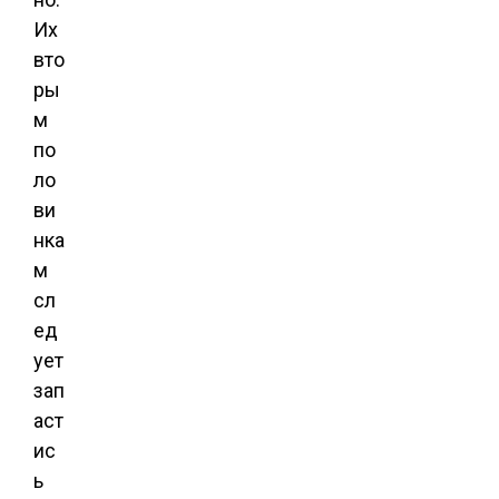
Их
вто
ры
м
по
ло
ви
нка
м
сл
ед
ует
зап
аст
ис
ь