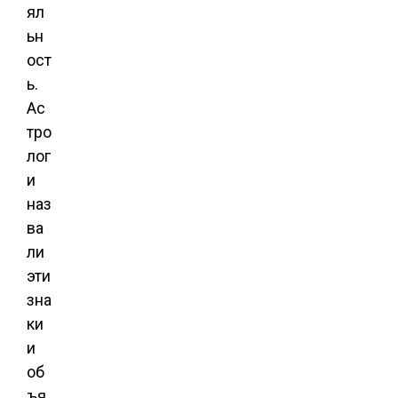
ял
ьн
ост
ь.
Ас
тро
лог
и
наз
ва
ли
эти
зна
ки
и
об
ъя