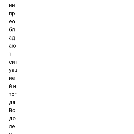
ии
пр
ео
бл
ад
аю
т
сит
уац
ие
й и
тог
да
Во
до
ле