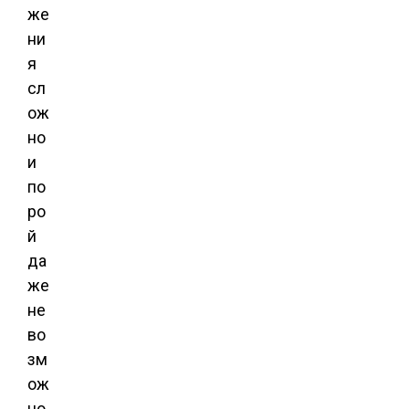
же
ни
я
сл
ож
но
и
по
ро
й
да
же
не
во
зм
ож
но.