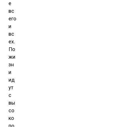
е
вс
его
и
вс
ех.
По
жи
зн
и
ид
ут
с
вы
со
ко
по