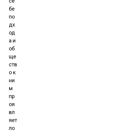
се
бе
по
дх
од
а и
об
ще
ств
о к
ни
м
пр
оя
вл
яет
ло