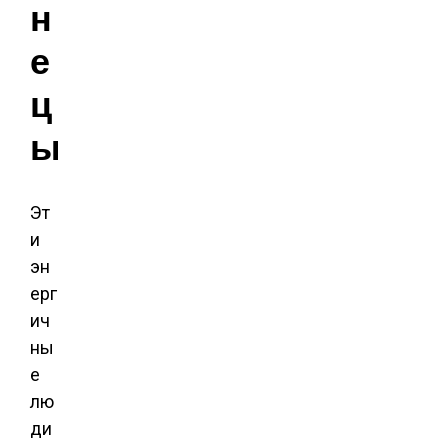
н
е
ц
ы
Эт
и
эн
ерг
ич
ны
е
лю
ди