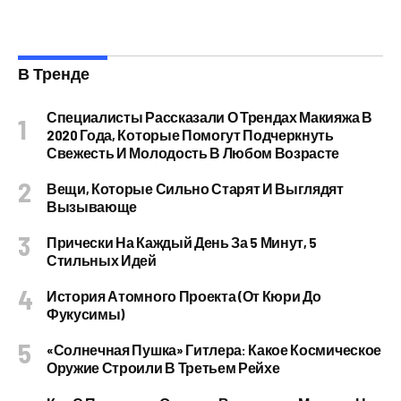
В Тренде
Специалисты Рассказали О Трендах Макияжа В
2020 Года, Которые Помогут Подчеркнуть
Свежесть И Молодость В Любом Возрасте
Вещи, Которые Сильно Старят И Выглядят
Вызывающе
Прически На Каждый День За 5 Минут, 5
Стильных Идей
История Атомного Проекта (от Кюри До
Фукусимы)
«Солнечная Пушка» Гитлера: Какое Космическое
Оружие Строили В Третьем Рейхе