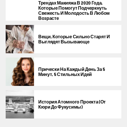
Трендах Макияжа В 2020 Года,
Которые Помогут Подчеркнуть
Свежесть И Молодость В Любом
Возрасте
Вещи, Которые Сильно Старят И
Выглядят Вызывающе
Прически На Каждый День За 5
Минут, 5 Стильных Идей
История Атомного Проекта (от
Кюри До Фукусимы)