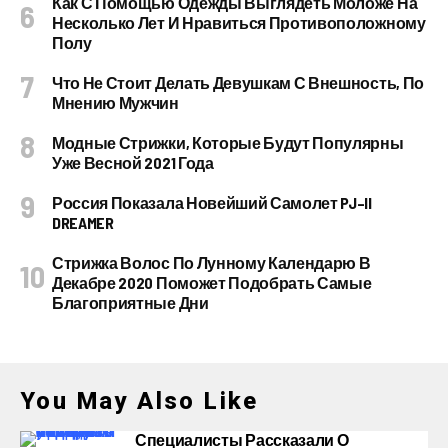
Как С Помощью Одежды Выглядеть Моложе На
Несколько Лет И Нравиться Противоположному
Полу
Что Не Стоит Делать Девушкам С Внешность, По
Мнению Мужчин
Модные Стрижки, Которые Будут Популярны
Уже Весной 2021 Года
Россия Показала Новейший Самолет PJ–II
DREAMER
Стрижка Волос По Лунному Календарю В
Декабре 2020 Поможет Подобрать Самые
Благоприятные Дни
You May Also Like
Специалисты Рассказали О