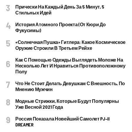
Прически На Каждый День За 5 Минут, 5
Стильных Идей
История Атомного Проекта (от Кюри До
Фукусимы)
«Солнечная Пушка» Гитлера: Какое Космическое
Оружие Строили В Третьем Рейхе
Как С Помощью Одежды Выглядеть Моложе На
Несколько Лет И Нравиться Противоположному
Полу
Что Не Стоит Делать Девушкам С Внешность, По
Мнению Мужчин
Модные Стрижки, Которые Будут Популярны
Уже Весной 2021 Года
Россия Показала Новейший Самолет PJ–II
DREAMER