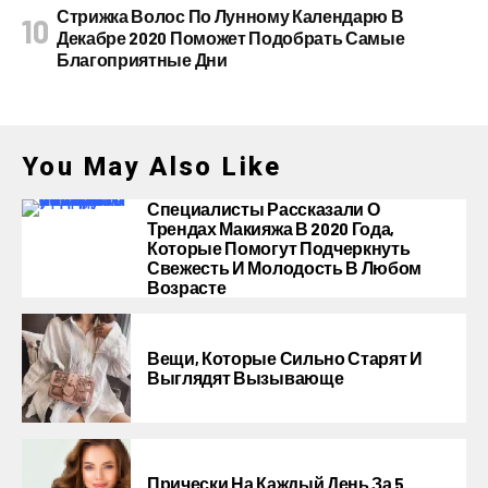
Стрижка Волос По Лунному Календарю В
Декабре 2020 Поможет Подобрать Самые
Благоприятные Дни
You May Also Like
Специалисты Рассказали О
Трендах Макияжа В 2020 Года,
Которые Помогут Подчеркнуть
Свежесть И Молодость В Любом
Возрасте
Вещи, Которые Сильно Старят И
Выглядят Вызывающе
Прически На Каждый День За 5