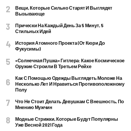
Вещи, Которые Сильно Старят И Выглядят
Вызывающе
Прически На Каждый День За 5 Минут, 5
Стильных Идей
История Атомного Проекта (от Кюри До
Фукусимы)
«Солнечная Пушка» Гитлера: Какое Космическое
Оружие Строили В Третьем Рейхе
Как С Помощью Одежды Выглядеть Моложе На
Несколько Лет И Нравиться Противоположному
Полу
Что Не Стоит Делать Девушкам С Внешность, По
Мнению Мужчин
Модные Стрижки, Которые Будут Популярны
Уже Весной 2021 Года