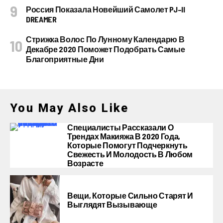
Россия Показала Новейший Самолет PJ–II
DREAMER
Стрижка Волос По Лунному Календарю В
Декабре 2020 Поможет Подобрать Самые
Благоприятные Дни
You May Also Like
Специалисты Рассказали О
Трендах Макияжа В 2020 Года,
Которые Помогут Подчеркнуть
Свежесть И Молодость В Любом
Возрасте
Вещи, Которые Сильно Старят И
Выглядят Вызывающе