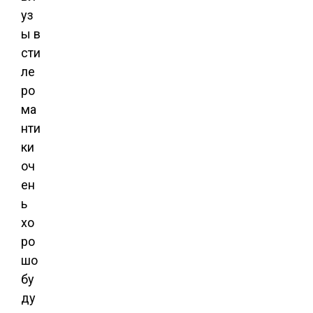
уз
ы в
сти
ле
ро
ма
нти
ки
оч
ен
ь
хо
ро
шо
бу
ду