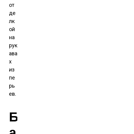
от
де
лк
ой
на
рук
ава
х
из
пе
рь
ев.
Б
а