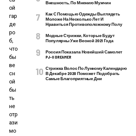
Внешность, По Мнению Мужчин
ой
Как С Помощью Одежды Выглядеть
гар
Моложе На Несколько Лет И
де
Нравиться Противоположному Полу
ро
Модные Стрижки, Которые Будут
б,
Популярны Уже Весной 2021 Года
что
Россия Показала Новейший Самолет
бы
PJ–II DREAMER
ве
Стрижка Волос По Лунному Календарю
сн
В Декабре 2020 Поможет Подобрать
Самые Благоприятные Дни
ой
бы
ть
не
отр
ази
мо