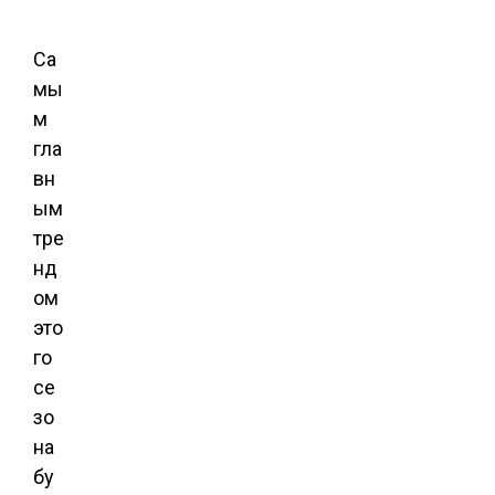
Са
мы
м
гла
вн
ым
тре
нд
ом
это
го
се
зо
на
бу