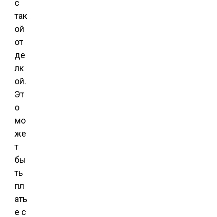
с
так
ой
от
де
лк
ой.
Эт
о
мо
же
т
бы
ть
пл
ать
е с