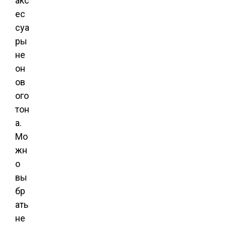
акс
ес
суа
ры
не
он
ов
ого
тон
а.
Мо
жн
о
вы
бр
ать
не