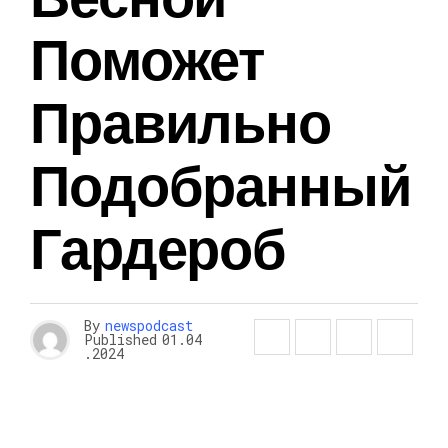
Поможет
Правильно
Подобранный
Гардероб
By
newspodcast
Published
01.04
.2024