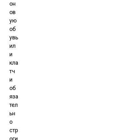
он
ов
ую
об
увь
ил
и
кла
тч
и
об
яза
тел
ьн
о
стр
оги