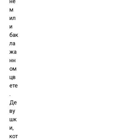
не
м
ил
и
бак
ла
жа
нн
ом
цв
ете
.
Де
ву
шк
и,
кот