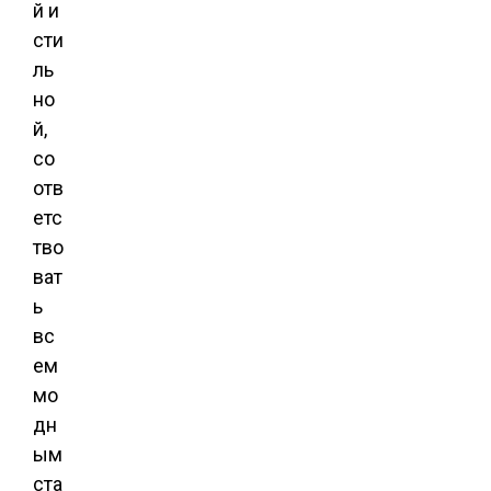
й и
сти
ль
но
й,
со
отв
етс
тво
ват
ь
вс
ем
мо
дн
ым
ста