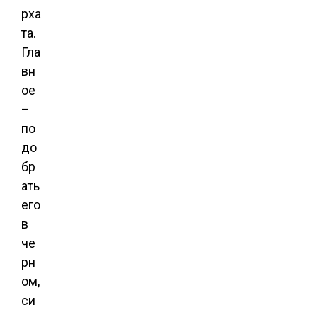
рха
та.
Гла
вн
ое
–
по
до
бр
ать
его
в
че
рн
ом,
си