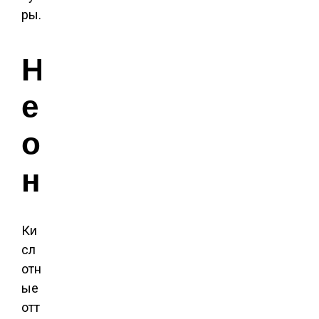
ры.
Н
е
о
н
Ки
сл
отн
ые
отт