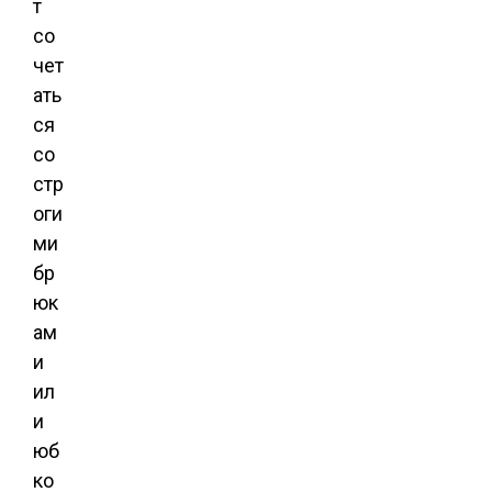
т
со
чет
ать
ся
со
стр
оги
ми
бр
юк
ам
и
ил
и
юб
ко