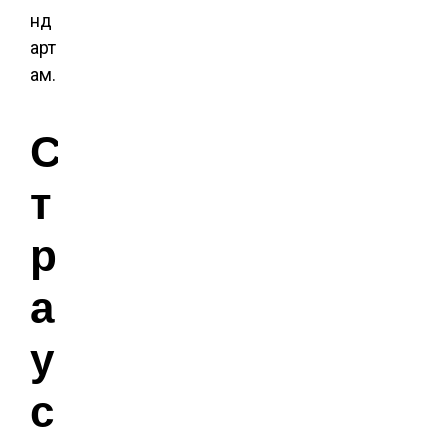
нд
арт
ам.
С
т
р
а
у
с