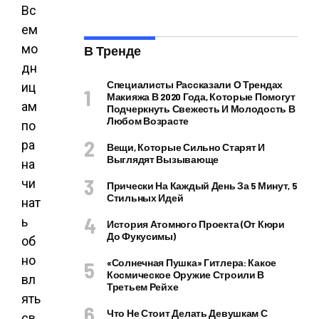
Вс
ем
мо
В Тренде
дн
Специалисты Рассказали О Трендах
иц
Макияжа В 2020 Года, Которые Помогут
ам
Подчеркнуть Свежесть И Молодость В
Любом Возрасте
по
ра
Вещи, Которые Сильно Старят И
Выглядят Вызывающе
на
чи
Прически На Каждый День За 5 Минут, 5
Стильных Идей
нат
ь
История Атомного Проекта (от Кюри
До Фукусимы)
об
но
«Солнечная Пушка» Гитлера: Какое
Космическое Оружие Строили В
вл
Третьем Рейхе
ять
Что Не Стоит Делать Девушкам С
св