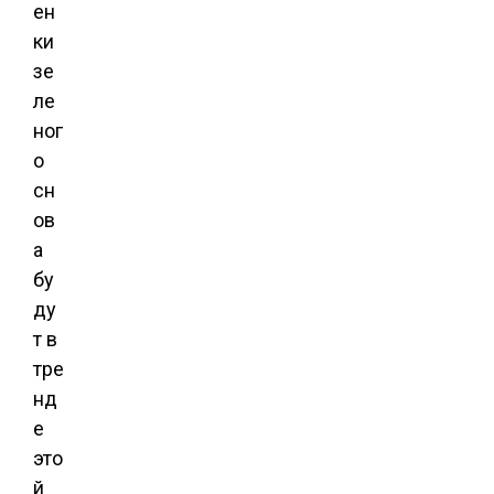
ен
ки
зе
ле
ног
о
сн
ов
а
бу
ду
т в
тре
нд
е
это
й