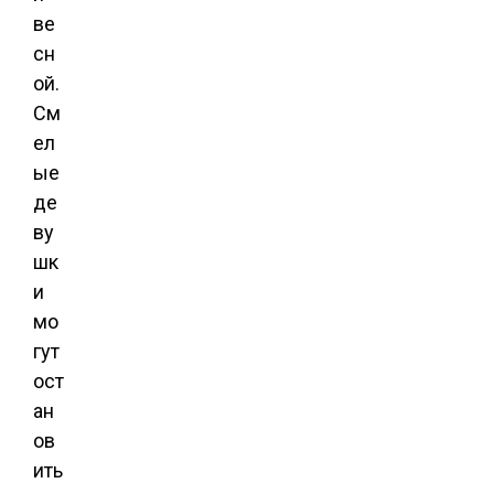
ве
сн
ой.
См
ел
ые
де
ву
шк
и
мо
гут
ост
ан
ов
ить