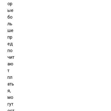
ор
ые
бо
ль
ше
пр
ед
по
чит
аю
т
пл
ать
я,
мо
гут
ост