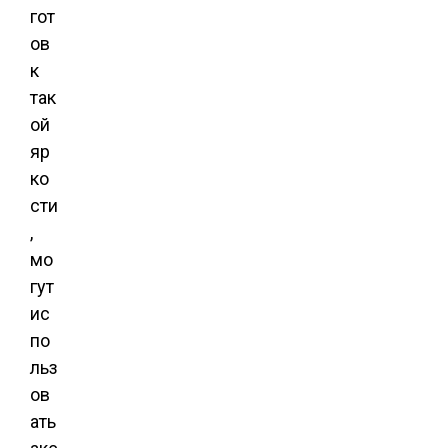
гот
ов
к
так
ой
яр
ко
сти
,
мо
гут
ис
по
льз
ов
ать