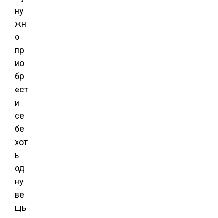
ну
жн
о
пр
ио
бр
ест
и
се
бе
хот
ь
од
ну
ве
щь