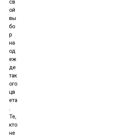
св
ой
вы
бо
р
на
од
еж
де
так
ого
цв
ета
.
Те,
кто
не