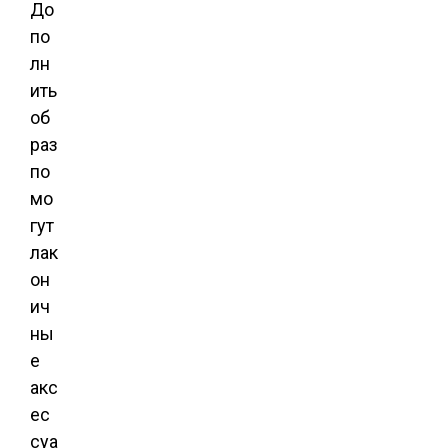
До
по
лн
ить
об
раз
по
мо
гут
лак
он
ич
ны
е
акс
ес
суа