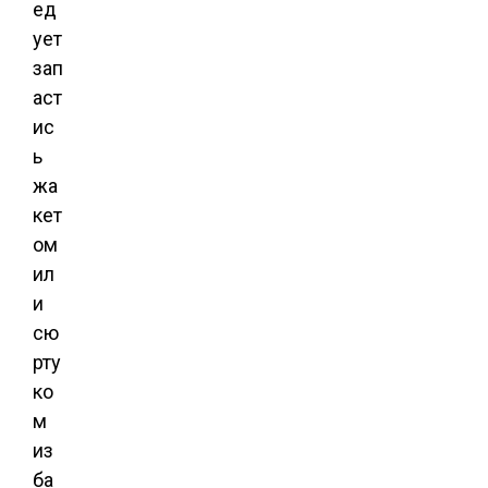
ед
ует
зап
аст
ис
ь
жа
кет
ом
ил
и
сю
рту
ко
м
из
ба