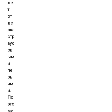
де
т
от
де
лка
стр
аус
ов
ым
и
пе
рь
ям
и.
По
это
му