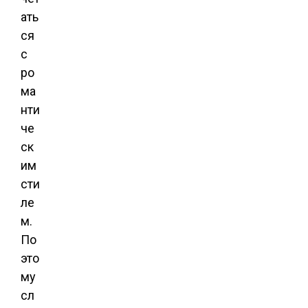
ать
ся
с
ро
ма
нти
че
ск
им
сти
ле
м.
По
это
му
сл