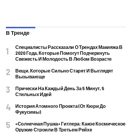
В Тренде
Специалисты Рассказали О Трендах Макияжа В
2020 Года, Которые Помогут Подчеркнуть
Свежесть И Молодость В Любом Возрасте
Вещи, Которые Сильно Старят И Выглядят
Вызывающе
Прически На Каждый День За 5 Минут, 5
Стильных Идей
История Атомного Проекта (от Кюри До
Фукусимы)
«Солнечная Пушка» Гитлера: Какое Космическое
Оружие Строили В Третьем Рейхе