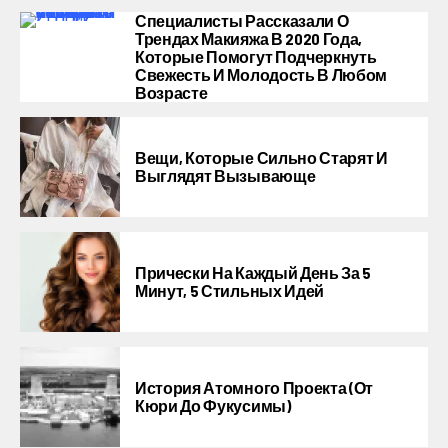
Специалисты Рассказали О
Трендах Макияжа В 2020 Года,
Которые Помогут Подчеркнуть
Свежесть И Молодость В Любом
Возрасте
Вещи, Которые Сильно Старят И
Выглядят Вызывающе
Прически На Каждый День За 5
Минут, 5 Стильных Идей
История Атомного Проекта (от
Кюри До Фукусимы)