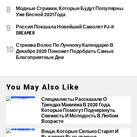
Модные Стрижки, Которые Будут Популярны
Уже Весной 2021 Года
Россия Показала Новейший Самолет PJ–II
DREAMER
Стрижка Волос По Лунному Календарю В
Декабре 2020 Поможет Подобрать Самые
Благоприятные Дни
You May Also Like
Специалисты Рассказали О
Трендах Макияжа В 2020 Года,
Которые Помогут Подчеркнуть
Свежесть И Молодость В Любом
Возрасте
Вещи, Которые Сильно Старят И
Выглядят Вызывающе