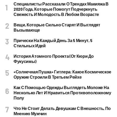
Специалисты Рассказали О Трендах Макияжа В
2020 Года, Которые Помогут Подчеркнуть
Свежесть И Молодость В Любом Возрасте
Вещи, Которые Сильно Старят И Выглядят
Вызывающе
Прически На Каждый День За 5 Минут, 5
Стильных Идей
История Атомного Проекта (от Кюри До
Фукусимы)
«Солнечная Пушка» Гитлера: Какое Космическое
Оружие Строили В Третьем Рейхе
Как С Помощью Одежды Выглядеть Моложе На
Несколько Лет И Нравиться Противоположному
Полу
Что Не Стоит Делать Девушкам С Внешность, По
Мнению Мужчин