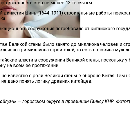
ротяженность стен не менее 13 тысяч км.
 династии Цинь (1644-1911) строительные работы прекрати
ка.
фикационного сооружения потребовало от китайского госу
стве Великой стены было занято до миллиона человек и 
а Октябрь 2025 Года
ечено три миллиона строителей, то есть половина мужско
тайские власти в сооружении Великой стены, поскольку у 
ену на всём её протяжении.
о не известно о роли Великой стены в обороне Китая. Тем 
 не дано понять логику древних китайцев.
яюйгуань — городском округе в провинции Ганьсу КНР. Фотогр