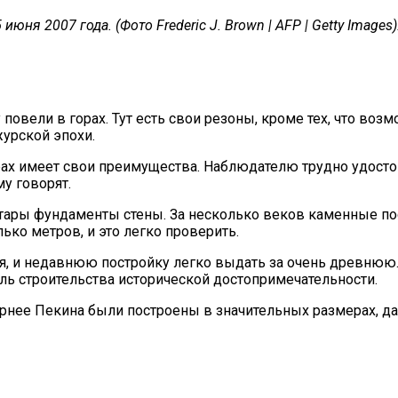
июня 2007 года. (Фото Frederic J. Brown | AFP | Getty Images)
 повели в горах. Тут есть свои резоны, кроме тех, что во
урской эпохи.
рах имеет свои преимущества. Наблюдателю трудно удосто
у говорят.
 стары фундаменты стены. За несколько веков каменные п
ко метров, и это легко проверить.
я, и недавнюю постройку легко выдать за очень древнюю. 
ь строительства исторической достопримечательности.
ее Пекина были построены в значительных размерах, даже