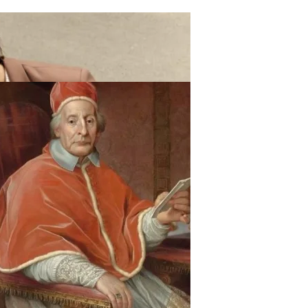
ают Вас Стильной, Но И Притянут Деньги И Удачу