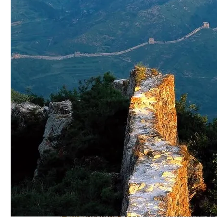
Ваша Любовь К Оранжевому: Глоток Эне
Тайна Происхождения Жизни Скоро Буд
Сергей Марков — О Тайном Цифровом Су