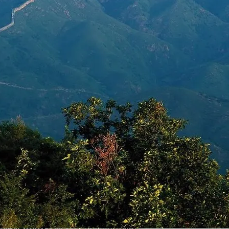
ргии Или Сигнал Уставшей Души
ет Разгадана
де И Угрозах Искусственного Интеллекта