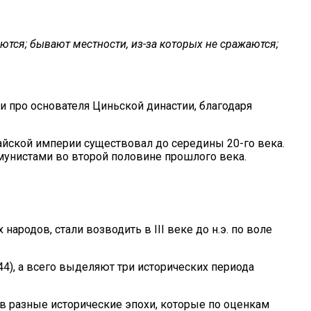
ются; бывают местности, из-за которых не сражаются;
 про основателя Циньской династии, благодаря
айской империи существовал до середины 20-го века.
мунистами во второй половине прошлого века.
родов, стали возводить в III веке до н.э. по воле
44), а всего выделяют три исторических периода
 в разные исторические эпохи, которые по оценкам