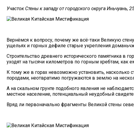
Участок Стены к западу от городского округа Иньчуань, 25 
Вернёмся к вопросу, почему же всё-таки Великую стену
ущельях и горных дефиле старые укрепления доманьчж
Строительство древнего исторического памятника в го
уходят на тысячи километров по горным хребтам, как ем
К тому же в горах невозможно установить, насколько
породами, неотвратимо погружаются в землю на несколь
А на скальном грунте подобного явления не наблюдаетс
местное население, потенциальный неудобный свидетел
Вряд ли первоначально фрагменты Великой стены северн