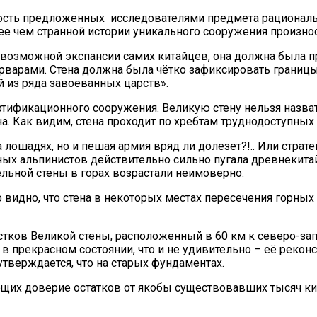
ость предложенных исследователями предмета рационал
лее чем странной истории уникального сооружения произн
 возможной экспансии самих китайцев, она должна была 
варварами. Стена должна была чётко зафиксировать границ
й из ряда завоёванных царств».
ртификационного сооружения. Великую стену нельзя наз
. Как видим, стена проходит по хребтам труднодоступных 
 на лошадях, но и пешая армия вряд ли долезет?!.. Или стр
ных альпинистов действительно сильно пугала древнекита
ельной стены в горах возрастали неимоверно.
о видно, что стена в некоторых местах пересечения горных
тков Великой стены, расположенный в 60 км к северо-запад
 в прекрасном состоянии, что и не удивительно – её рекон
 утверждается, что на старых фундаментах.
щих доверие остатков от якобы существовавших тысяч кил