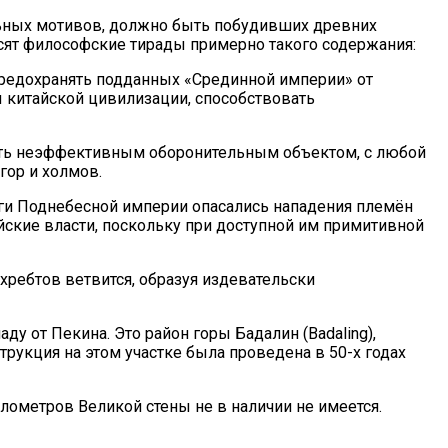
ьных мотивов, должно быть побудивших древних
осят философские тирады примерно такого содержания:
предохранять подданных «Срединной империи» от
ы китайской цивилизации, способствовать
вать неэффективным оборонительным объектом, с любой
гор и холмов.
атеги Поднебесной империи опасались нападения племён
йские власти, поскольку при доступной им примитивной
 хребтов ветвится, образуя издевательски
у от Пекина. Это район горы Бадалин (Badaling),
струкция на этом участке была проведена в 50-х годах
ометров Великой стены не в наличии не имеется.