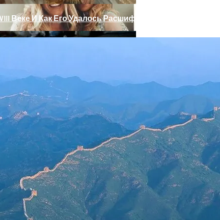
III Веке И Как Его Удалось Расшифровать
 Тебе Успех В 2026 Году По Знаку Зодиака