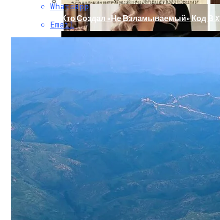
Whatsapp
Кто Создал «не Взламываемый» Код В XV
Email
Раскрась Свой Год: Какой Цвет Принесет
Интересные Факты О Войнах…