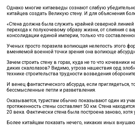
Однако многие китаеведы сознают слабую убедительн
китайцев создать Великую стену. И для объяснения бо
«Стена должна была служить крайней северной линией
перехода к полукочевому образу жизни, от слияния с 
консолидации единой империи, только что составленно
Ученых просто поразила вопиющая нелепость этого фо
вменяемой военной точки зрения она вопиюще абсурдна
Зачем строить стену в горах, куда не то что кочевники
диких скалолазов? Видимо, угроза нашествия орд злоб
технике строительства трудности возведения оборонит
И венец фантастического абсурда, если приглядеться, т
бессмысленные петли и разветвления.
Оказывается, туристам обычно показывают один из учас
протяженность стены составляет 50 км. Стена находится
20 века. Фактически стена была построена заново, хотя
Более китайцам показать нечего, никаких иных внушаю