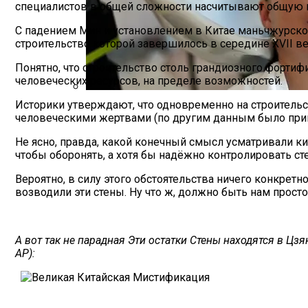
специалистов в общей сложности насчитывают общую п
С падением Мин и установлением в Китае маньчжурской
строительство которой завершилось в середине XVII ве
Понятно, что строительство столь грандиозного форти
человеческих ресурсов, на пределе возможностей.
Историки утверждают, что одновременно на строитель
Лунный Календарь Окрашивания Волос Н
человеческими жертвами (по другим данным было привл
Не ясно, правда, какой конечный смысл усматривали ки
чтобы оборонять, а хотя бы надёжно контролировать ст
Вероятно, в силу этого обстоятельства ничего конкретн
возводили эти стены. Ну что ж, должно быть нам просто
А вот так не парадная Эти остатки Стены находятся в Цз
AP):