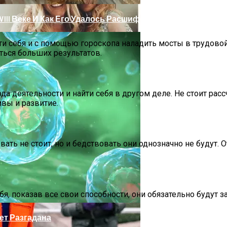
III Веке И Как Его Удалось Расшифровать
ти себя и с помощью гороскопа наладить мосты в трудово
ться больших результатов.
да деятельности и найти себя в другом деле. Не стоит рас
вы и развитие.
ть не стоит, но и бедствовать они однозначно не будут. 
 Тебе Успех В 2026 Году По Знаку Зодиака
ебя, показав все свои способности, они обязательно будут
ет Разгадана