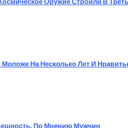
 Космическое Оружие Строили В Трет
Моложе На Несколько Лет И Нравит
Внешность, По Мнению Мужчин