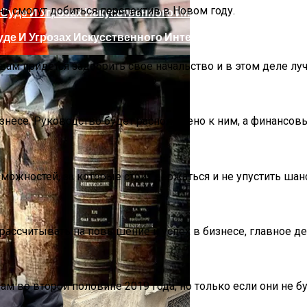
нь смогут добиться перспектив в Новом году.
де И Угрозах Искусственного Интеллекта
вам придется задобрить свое начальство и в этом деле луч
несе. Руководство будет расположено к ним, а финансов
ожностей, за которые стоит держаться и не упустить шанс
ргии Или Сигнал Уставшей Души
рассчитывать на повышение и успех в бизнесе, главное д
ам во второй половине 2019 года, но только если они не 