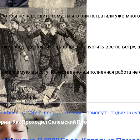
, чтобы не навредить тому, на что они потратили уже мног
ожиданного источника. Главное не спустить все по ветру, а
делей, За Которыми Выстраиваются В Очереди
ь желаемую высоту. Качественно выполненная работа не о
ории: Как Проходил Салемский Процесс