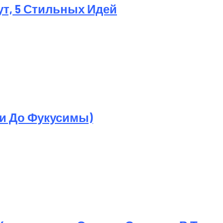
ут, 5 Стильных Идей
ри До Фукусимы)