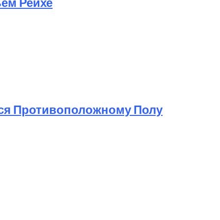
ьем Рейхе
ься Противоположному Полу