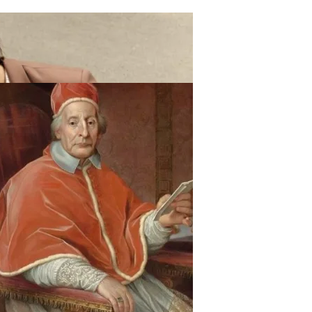
ают Вас Стильной, Но И Притянут Деньги И Удачу