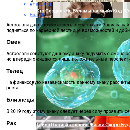
Whatsapp
Кто Создал «не Взламываемый» Код В XV
Email
Астрологи дают возможность всем знакам Зодиака най
подняться по карьерной лестнице возможностей и доби
Овен
Астрологи советуют данному знаку подумать о смене ро
но впереди ожидаются лишь положительные перспекти
Телец
На финансовую независимость данному знаку рассчитыва
роста.
Раскрась Свой Год: Какой Цвет Принесет
Близнецы
В 2019 году этому знаку следует через силу проявить с
Рак
Тайна Происхождения Жизни Скоро Буд