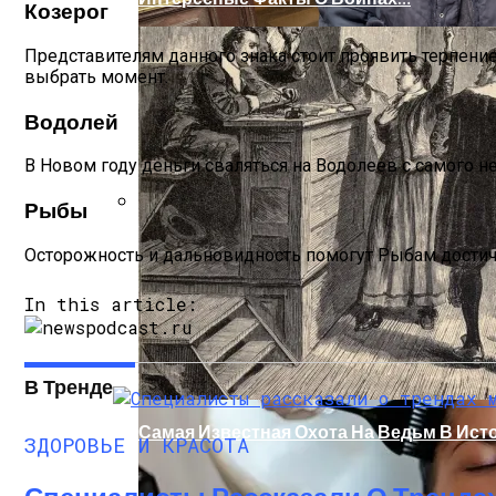
Козерог
Представителям данного знака стоит проявить терпение
выбрать момент.
Водолей
В Новом году деньги сваляться на Водолеев с самого не
Рыбы
Женская Зимняя Обувь: 5 Стильных Мо
Осторожность и дальновидность помогут Рыбам достич
In this article:
В Тренде
Самая Известная Охота На Ведьм В Ист
ЗДОРОВЬЕ И КРАСОТА