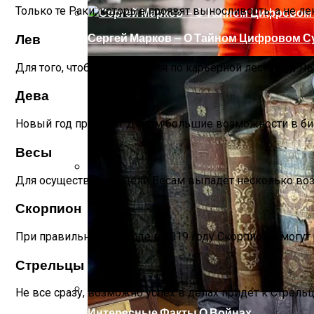
Только те Раки, которые проявят выносливость, а не ле
Лев
Сергей Марков — О Тайном Цифровом Су
Для того, чтобы продвинутся по карьерной лестнице, Ль
Дева
Новый год принесет Девам большие возможности в биз
Весы
Для осуществления цели Весам выпадет несколько возм
Ваша Любовь К Оранжевому: Глоток Эне
Скорпион
При правильном подходе в 2019 году Скорпионы могут 
Стрельцы
Не все сразу, возможно успех в делах придет к Стрельц
Интересные Факты О Войнах…