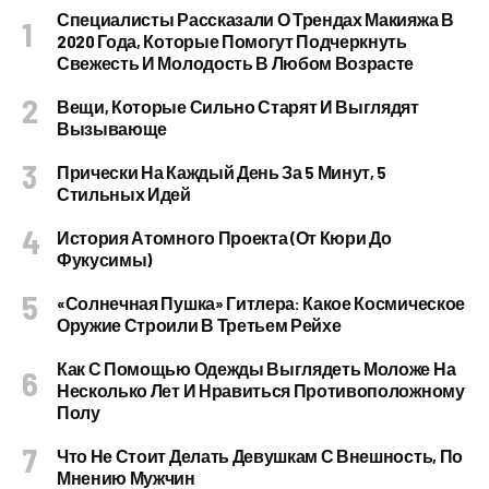
Специалисты Рассказали О Трендах Макияжа В
2020 Года, Которые Помогут Подчеркнуть
Свежесть И Молодость В Любом Возрасте
Вещи, Которые Сильно Старят И Выглядят
Вызывающе
Прически На Каждый День За 5 Минут, 5
Стильных Идей
История Атомного Проекта (от Кюри До
Фукусимы)
«Солнечная Пушка» Гитлера: Какое Космическое
Оружие Строили В Третьем Рейхе
Как С Помощью Одежды Выглядеть Моложе На
Несколько Лет И Нравиться Противоположному
Полу
Что Не Стоит Делать Девушкам С Внешность, По
Мнению Мужчин