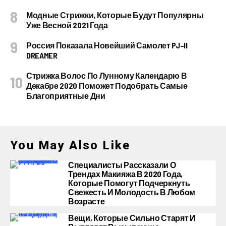
Модные Стрижки, Которые Будут Популярны
Уже Весной 2021 Года
Россия Показала Новейший Самолет PJ–II
DREAMER
Стрижка Волос По Лунному Календарю В
Декабре 2020 Поможет Подобрать Самые
Благоприятные Дни
You May Also Like
Специалисты Рассказали О
Трендах Макияжа В 2020 Года,
Которые Помогут Подчеркнуть
Свежесть И Молодость В Любом
Возрасте
Вещи, Которые Сильно Старят И