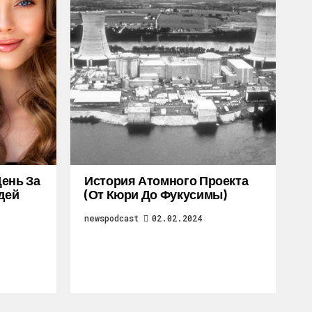
ень За
История Атомного Проекта
дей
(от Кюри До Фукусимы)
newspodcast
02.02.2024