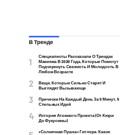
В Тренде
Специалисты Рассказали О Трендах
Макияжа В 2020 Года, Которые Помогут
Подчеркнуть Свежесть И Молодость В
Любом Возрасте
Вещи, Которые Сильно Старят И
Выглядят Вызывающе
Прически На Каждый День За 5 Минут, 5
Стильных Идей
История Атомного Проекта (от Кюри
До Фукусимы)
«Солнечная Пушка» Гитлера: Какое