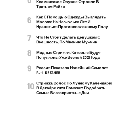
Космическое Оружие Строили В
Третьем Рейхе
Как С Помощью Одежды Выглядеть
Моложе На Несколько Лет И
Нравиться Противоположному Полу
Что Не Стоит Делать Девушкам С
Внешность, По Мнению Мужчин
Модные Стрижки, Которые Будут
Популярны Уже Весной 2021 Года
Россия Показала Новейший Самолет
PJ–II DREAMER
Стрижка Волос По Лунному Календарю
В Декабре 2020 Поможет Подобрать
Самые Благоприятные Дни