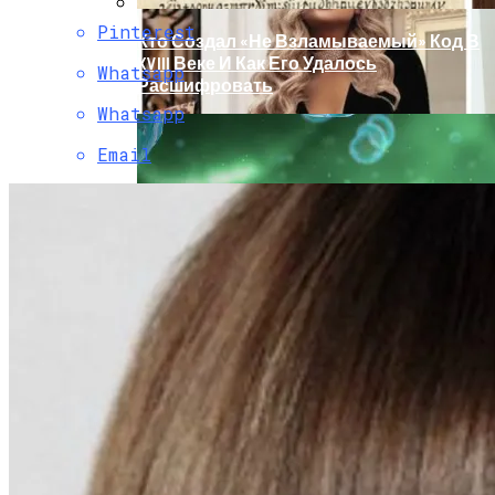
Pinterest
Кто Создал «не Взламываемый» Код В
XVIII Веке И Как Его Удалось
Whatsapp
Расшифровать
Whatsapp
Email
Раскрась Свой Год: Какой Цвет
Принесет Тебе Успех В 2026 Году По
Знаку Зодиака