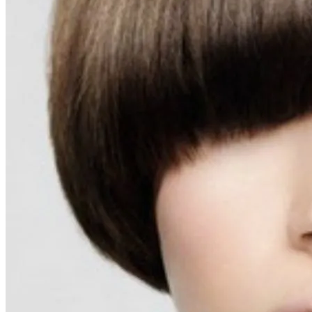
Тайна Происхождения Жизни Скоро
Будет Разгадана
Сергей Марков — О Тайном Цифровом
Суде И Угрозах Искусственного
Интеллекта
Ваша Любовь К Оранжевому: Глоток
Энергии Или Сигнал Уставшей Души