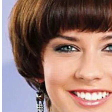
Самая Известная Охота На Ведьм В
Истории: Как Проходил Салемский
Процесс
Лунный Календарь Окрашивания
Волос На Октябрь 2025 Года