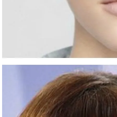
Интересные Факты О Войнах…
Женская Зимняя Обувь: 5 Стильных
Моделей, За Которыми
Выстраиваются В Очереди