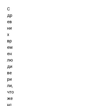
С
др
ев
ни
х
вр
ем
ен
лю
ди
ве
ри
ли,
что
же
нс