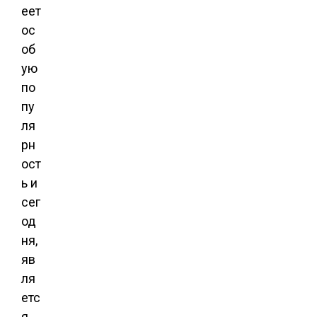
еет
ос
об
ую
по
пу
ля
рн
ост
ь и
сег
од
ня,
яв
ля
етс
я