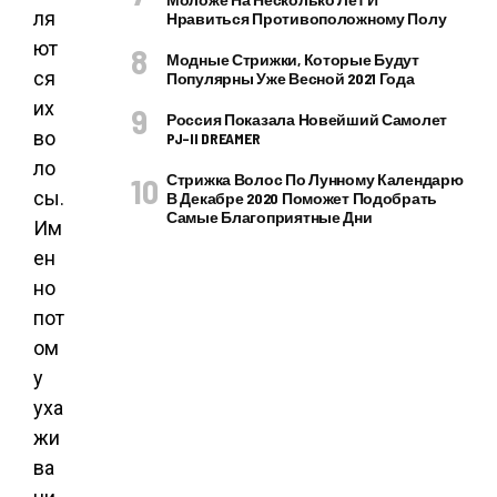
ля
Нравиться Противоположному Полу
ют
Модные Стрижки, Которые Будут
ся
Популярны Уже Весной 2021 Года
их
Россия Показала Новейший Самолет
во
PJ–II DREAMER
ло
Стрижка Волос По Лунному Календарю
сы.
В Декабре 2020 Поможет Подобрать
Самые Благоприятные Дни
Им
ен
но
пот
ом
у
уха
жи
ва