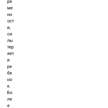
ре
ме
нн
ост
и,
си
лы
тер
яет
и
ре
бе
но
к.
Бо
ле
е