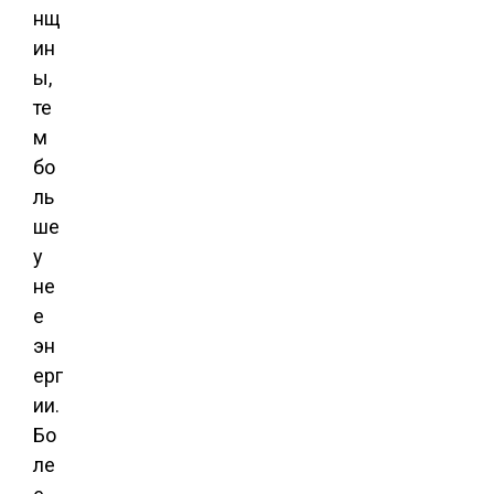
нщ
ин
ы,
те
м
бо
ль
ше
у
не
е
эн
ерг
ии.
Бо
ле