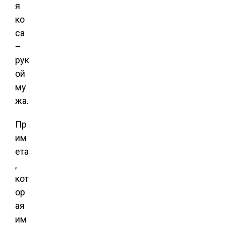
я
ко
са
–
рук
ой
му
жа.
Пр
им
ета
,
кот
ор
ая
им