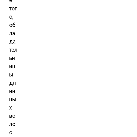
е
тог
о,
об
ла
да
тел
ьн
иц
ы
дл
ин
ны
х
во
ло
с