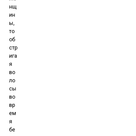
нщ
ин
ы,
то
об
стр
ига
я
во
ло
сы
во
вр
ем
я
бе