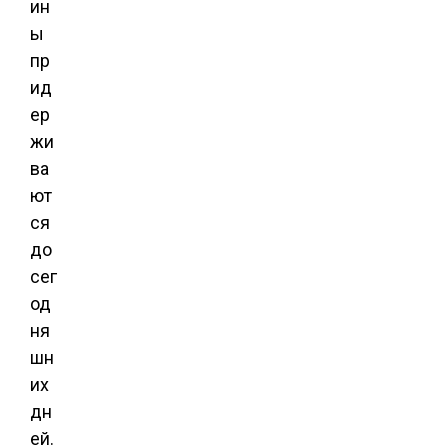
ин
ы
пр
ид
ер
жи
ва
ют
ся
до
сег
од
ня
шн
их
дн
ей.