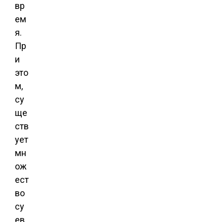
вр
ем
я.
Пр
и
это
м,
су
ще
ств
ует
мн
ож
ест
во
су
ев