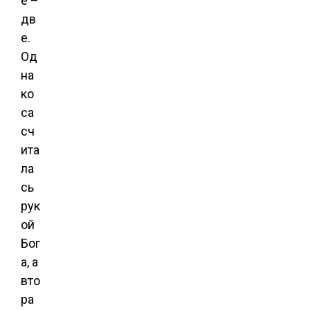
е –
дв
е.
Од
на
ко
са
сч
ита
ла
сь
рук
ой
Бог
а, а
вто
ра