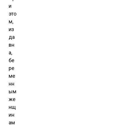
и
это
м,
из
да
вн
а,
бе
ре
ме
нн
ым
же
нщ
ин
ам