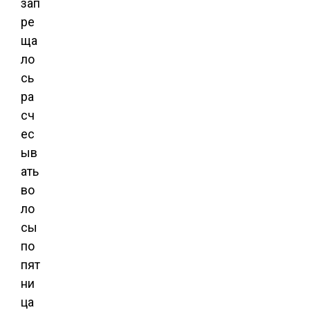
зап
ре
ща
ло
сь
ра
сч
ес
ыв
ать
во
ло
сы
по
пят
ни
ца