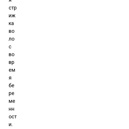
стр
иж
ка
во
ло
с
во
вр
ем
я
бе
ре
ме
нн
ост
и.