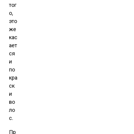
тог
о,
это
же
кас
ает
ся
и
по
кра
ск
и
во
ло
с.
Пр