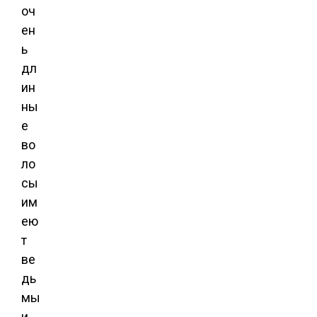
оч
ен
ь
дл
ин
ны
е
во
ло
сы
им
ею
т
ве
дь
мы
и