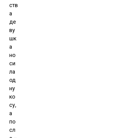
ств
а
де
ву
шк
а
но
си
ла
од
ну
ко
су,
а
по
сл