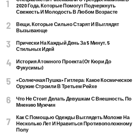
2020 Года, Которые Помогут Подчеркнуть
Свежесть И Молодость В Любом Возрасте
Вещи, Которые Сильно Старят И Выглядят
Вызывающе
Прически На Каждый День За 5 Минут, 5
Стильных Идей
История Атомного Проекта (от Кюри До
Фукусимы)
«Солнечная Пушка» Гитлера: Какое Космическое
Оружие Строили В Третьем Рейхе
Что Не Стоит Делать Девушкам С Внешность, По
Мнению Мужчин
Как С Помощью Одежды Выглядеть Моложе На
Несколько Лет И Нравиться Противоположному
Полу