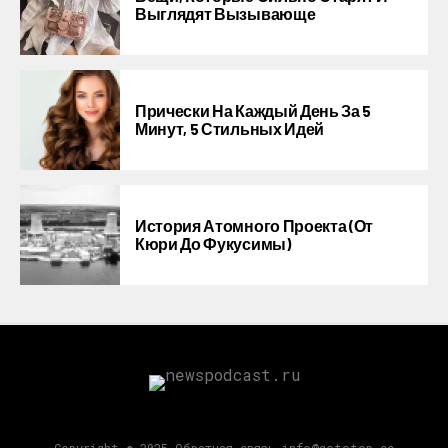
Выглядят Вызывающе
Прически На Каждый День За 5
Минут, 5 Стильных Идей
История Атомного Проекта (от
Кюри До Фукусимы)
Copyright © 2025 Обратная связь info@gototop.ee