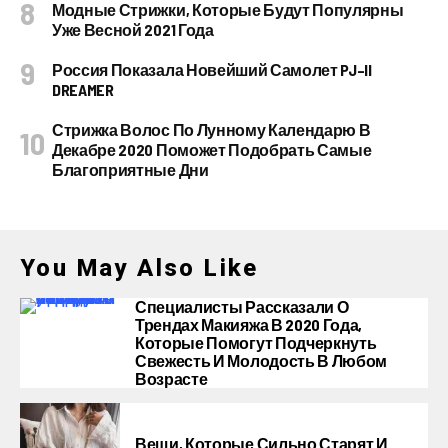
Модные Стрижки, Которые Будут Популярны
Уже Весной 2021 Года
Россия Показала Новейший Самолет PJ–II
DREAMER
Стрижка Волос По Лунному Календарю В
Декабре 2020 Поможет Подобрать Самые
Благоприятные Дни
You May Also Like
Специалисты Рассказали О
Трендах Макияжа В 2020 Года,
Которые Помогут Подчеркнуть
Свежесть И Молодость В Любом
Возрасте
Вещи, Которые Сильно Старят И