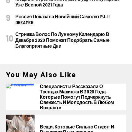
Уже Весной 2021 Года
Россия Показала Новейший Самолет PJ–II
DREAMER
Стрижка Волос По Лунному Календарю В
Декабре 2020 Поможет Подобрать Самые
Благоприятные Дни
You May Also Like
Специалисты Рассказали О
Трендах Макияжа В 2020 Года,
Которые Помогут Подчеркнуть
Свежесть И Молодость В Любом
Возрасте
Вещи, Которые Сильно Старят И
Выглядят Вызывающе