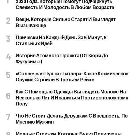
2020 Года, Которые Помогут Подчеркнуть
Свежесть И Молодость В Любом Возрасте
Вещи, Которые Сильно Старят И Выглядят
Вызывающе
Прически На Каждый День За 5 Минут, 5
Стильных Идей
История Атомного Проекта (от Кюри До
Фукусимы)
«Солнечная Пушка» Гитлера: Какое Космическое
Оружие Строили В Третьем Рейхе
Как С Помощью Одежды Выглядеть Моложе На
Несколько Лет И Нравиться Противоположному
Полу
Что Не Стоит Делать Девушкам С Внешность, По
Мнению Мужчин
Модные Стрижки, Которые Будут Популярны