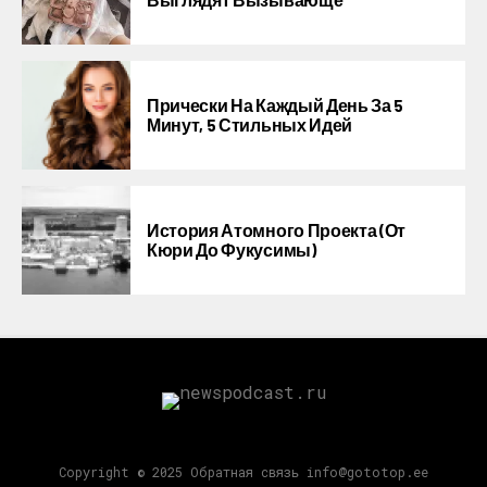
Прически На Каждый День За 5
Минут, 5 Стильных Идей
История Атомного Проекта (от
Кюри До Фукусимы)
Copyright © 2025 Обратная связь info@gototop.ee