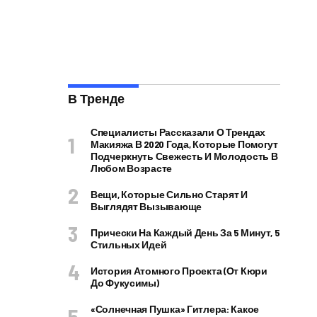
В Тренде
Специалисты Рассказали О Трендах
Макияжа В 2020 Года, Которые Помогут
Подчеркнуть Свежесть И Молодость В
Любом Возрасте
Вещи, Которые Сильно Старят И
Выглядят Вызывающе
Прически На Каждый День За 5 Минут, 5
Стильных Идей
История Атомного Проекта (от Кюри
До Фукусимы)
«Солнечная Пушка» Гитлера: Какое