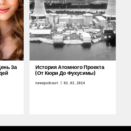
ень За
История Атомного Проекта
дей
(от Кюри До Фукусимы)
newspodcast
02.02.2024