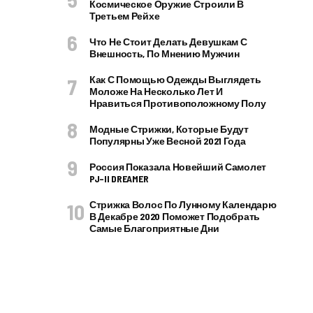
Космическое Оружие Строили В
Третьем Рейхе
Что Не Стоит Делать Девушкам С
Внешность, По Мнению Мужчин
Как С Помощью Одежды Выглядеть
Моложе На Несколько Лет И
Нравиться Противоположному Полу
Модные Стрижки, Которые Будут
Популярны Уже Весной 2021 Года
Россия Показала Новейший Самолет
PJ–II DREAMER
Стрижка Волос По Лунному Календарю
В Декабре 2020 Поможет Подобрать
Самые Благоприятные Дни