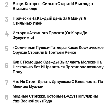
Вещи, Которые Сильно Старят И Выглядят
Вызывающе
Прически На Каждый День За 5 Минут, 5
Стильных Идей
История Атомного Проекта (от Кюри До
Фукусимы)
«Солнечная Пушка» Гитлера: Какое Космическое
Оружие Строили В Третьем Рейхе
Как С Помощью Одежды Выглядеть Моложе На
Несколько Лет И Нравиться Противоположному
Полу
Что Не Стоит Делать Девушкам С Внешность, По
Мнению Мужчин
Модные Стрижки, Которые Будут Популярны
Уже Весной 2021 Года