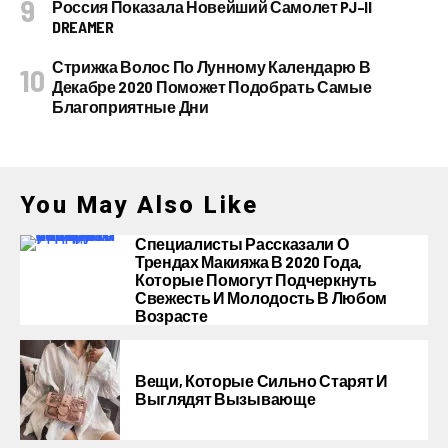
Россия Показала Новейший Самолет PJ–II
DREAMER
Стрижка Волос По Лунному Календарю В
Декабре 2020 Поможет Подобрать Самые
Благоприятные Дни
You May Also Like
Специалисты Рассказали О
Трендах Макияжа В 2020 Года,
Которые Помогут Подчеркнуть
Свежесть И Молодость В Любом
Возрасте
Вещи, Которые Сильно Старят И
Выглядят Вызывающе