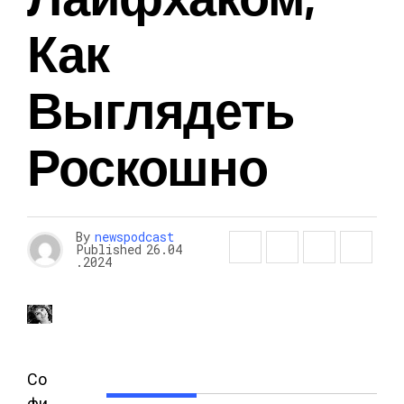
Как
Выглядеть
Роскошно
By
newspodcast
Published
26.04
.2024
Со
фи