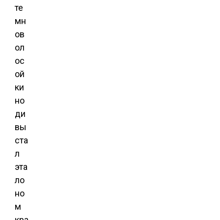
те
мн
ов
ол
ос
ой
ки
но
ди
вы
ста
л
эта
ло
но
м
кра