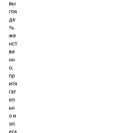
вы
гля
де
ть
же
нст
ве
нн
о,
пр
итя
гат
ел
ьн
о и
эл
ега