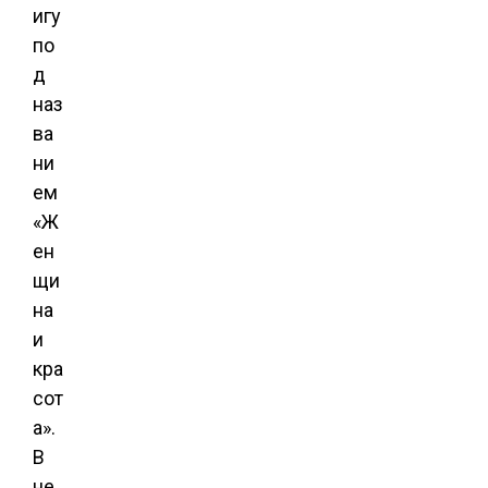
игу
по
д
наз
ва
ни
ем
«Ж
ен
щи
на
и
кра
сот
а».
В
не