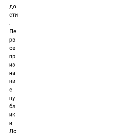
до
сти
.
Пе
рв
ое
пр
из
на
ни
е
пу
бл
ик
и
Ло