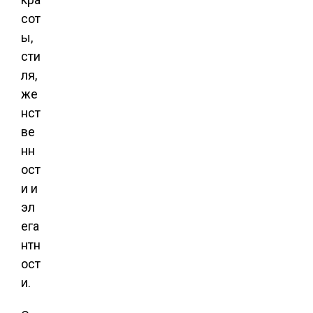
сот
ы,
сти
ля,
же
нст
ве
нн
ост
и и
эл
ега
нтн
ост
и.