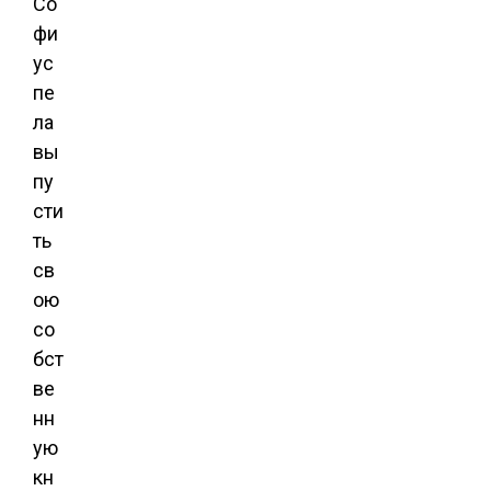
Со
фи
ус
пе
ла
вы
пу
сти
ть
св
ою
со
бст
ве
нн
ую
кн