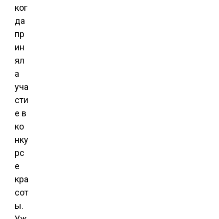
ког
да
пр
ин
ял
а
уча
сти
е в
ко
нку
рс
е
кра
сот
ы.
Уж