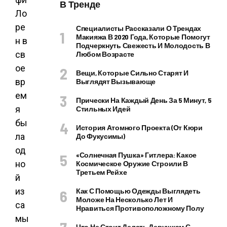
В Тренде
Ло
ре
Специалисты Рассказали О Трендах
Макияжа В 2020 Года, Которые Помогут
н в
Подчеркнуть Свежесть И Молодость В
св
Любом Возрасте
ое
Вещи, Которые Сильно Старят И
вр
Выглядят Вызывающе
ем
Прически На Каждый День За 5 Минут, 5
я
Стильных Идей
бы
История Атомного Проекта (от Кюри
ла
До Фукусимы)
од
«Солнечная Пушка» Гитлера: Какое
но
Космическое Оружие Строили В
Третьем Рейхе
й
из
Как С Помощью Одежды Выглядеть
Моложе На Несколько Лет И
са
Нравиться Противоположному Полу
мы
Что Не Стоит Делать Девушкам С