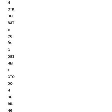
и
отк
ры
ват
ь
се
бя
с
раз
ны
х
сто
ро
н
вн
еш
не