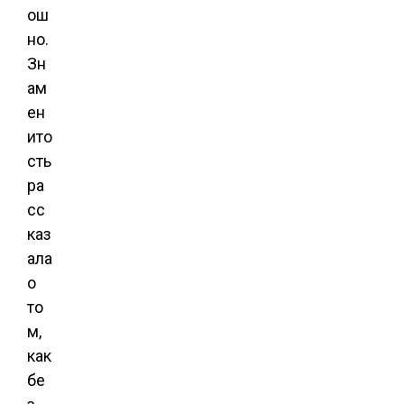
ош
но.
Зн
ам
ен
ито
сть
ра
сс
каз
ала
о
то
м,
как
бе