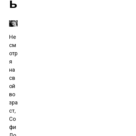
ь
Не
см
отр
я
на
св
ой
во
зра
ст,
Со
фи
Ло