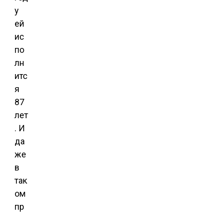
у
ей
ис
по
лн
итс
я
87
лет
. И
да
же
в
так
ом
пр