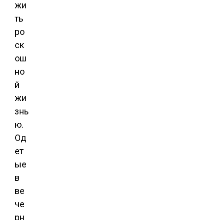
жи
ть
ро
ск
ош
но
й
жи
знь
ю.
Од
ет
ые
в
ве
че
рн