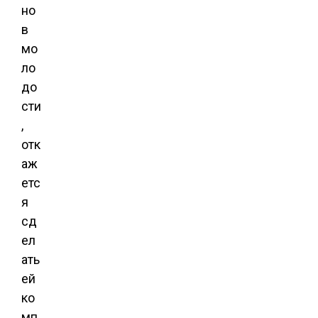
но
в
мо
ло
до
сти
,
отк
аж
етс
я
сд
ел
ать
ей
ко
мп