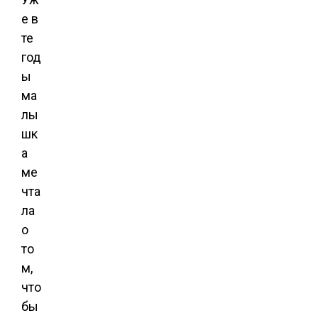
е в
те
год
ы
ма
лы
шк
а
ме
чта
ла
о
то
м,
что
бы