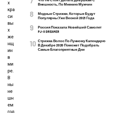
х
Внешность, По Мнению Мужчин
кра
Модные Стрижки, Которые Будут
си
Популярны Уже Весной 2021 Года
вы
Россия Показала Новейший Самолет
х
PJ–II DREAMER
же
Стрижка Волос По Лунному Календарю
нщ
В Декабре 2020 Поможет Подобрать
Самые Благоприятные Дни
ин
в
ми
ре.
В
ны
не
шн
ем
год