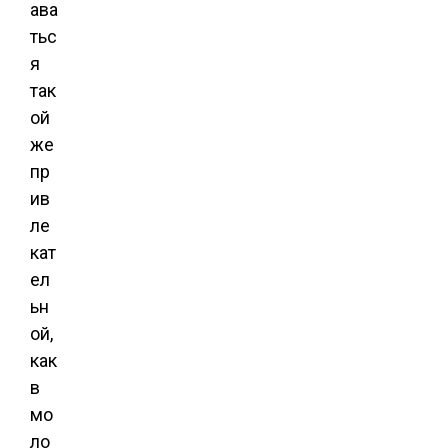
ава
тьс
я
так
ой
же
пр
ив
ле
кат
ел
ьн
ой,
как
в
мо
ло