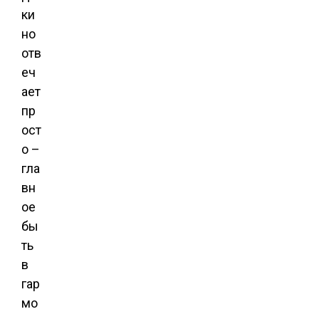
ки
но
отв
еч
ает
пр
ост
о –
гла
вн
ое
бы
ть
в
гар
мо