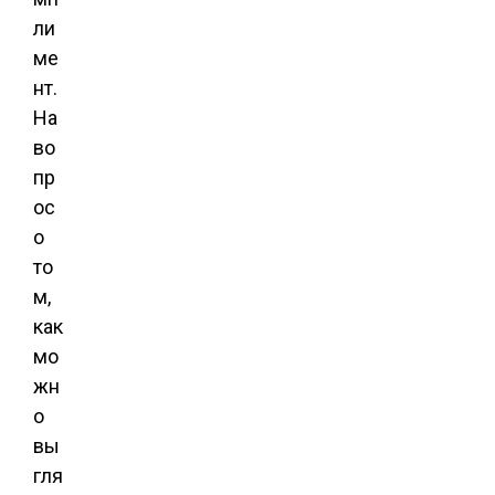
ли
ме
нт.
На
во
пр
ос
о
то
м,
как
мо
жн
о
вы
гля