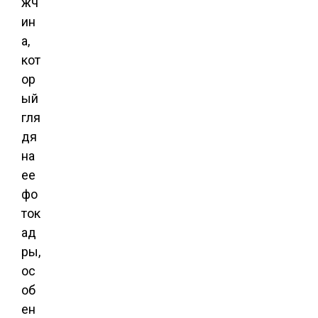
жч
ин
а,
кот
ор
ый
гля
дя
на
ее
фо
ток
ад
ры,
ос
об
ен