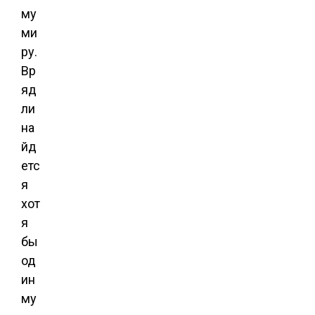
му
ми
ру.
Вр
яд
ли
на
йд
етс
я
хот
я
бы
од
ин
му