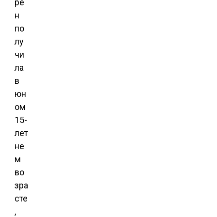
ре
н
по
лу
чи
ла
в
юн
ом
15-
лет
не
м
во
зра
сте
,