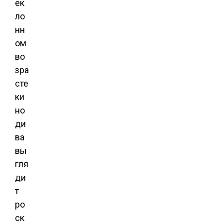
ек
ло
нн
ом
во
зра
сте
ки
но
ди
ва
вы
гля
ди
т
ро
ск