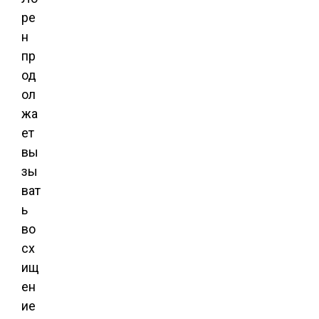
ре
н
пр
од
ол
жа
ет
вы
зы
ват
ь
во
сх
ищ
ен
ие