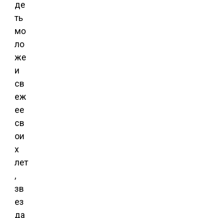
де
ть
мо
ло
же
и
св
еж
ее
св
ои
х
лет
,
зв
ез
да